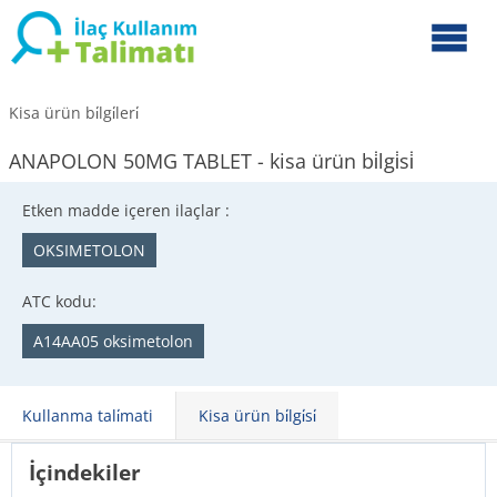
Kisa ürün bi̇lgi̇leri̇
ANAPOLON 50MG TABLET - kisa ürün bi̇lgi̇si̇
Etken madde içeren ilaçlar :
OKSIMETOLON
ATC kodu:
A14AA05 oksimetolon
Kullanma tali̇mati
Kisa ürün bi̇lgi̇si̇
İçindekiler