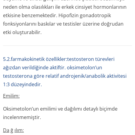
neden olma olasılıkları ile erkek cinsiyet hormonlarının
etkisine benzemektedir. Hipofizin gonadotropik
fonksiyonlarını baskılar ve testisler üzerine doğrudan
etki oluşturabilir.
5.2.farmakokinetik özellikler:testosteron türevleri
ağızdan verildiğinde aktiftir. oksimetolon’un
testosterona göre relatif androjenik/anabolik aktivitesi
1:3 düzeyindedir.
Emilim:
Oksimetolon’un emilimi ve dağılımı detaylı biçimde
incelenmemiştir.
Da
ğ
ılım: