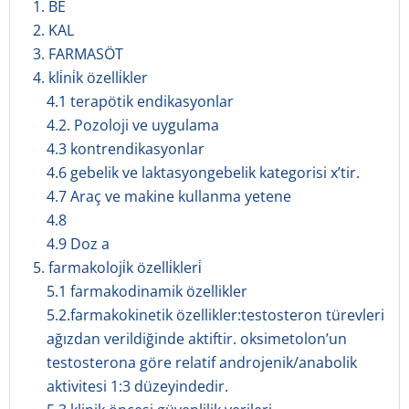
1. BE
2. KAL
3. FARMASÖT
4. kli̇ni̇k özelli̇kler
4.1 terapötik endikasyonlar
4.2. Pozoloji ve uygulama
4.3 kontrendikasyonlar
4.6 gebelik ve laktasyongebelik kategorisi x’tir.
4.7 Araç ve makine kullanma yetene
4.8
4.9 Doz a
5. farmakoloji̇k özelli̇kleri̇
5.1 farmakodinamik özellikler
5.2.farmakokinetik özellikler:testosteron türevleri
ağızdan verildiğinde aktiftir. oksimetolon’un
testosterona göre relatif androjenik/anabolik
aktivitesi 1:3 düzeyindedir.