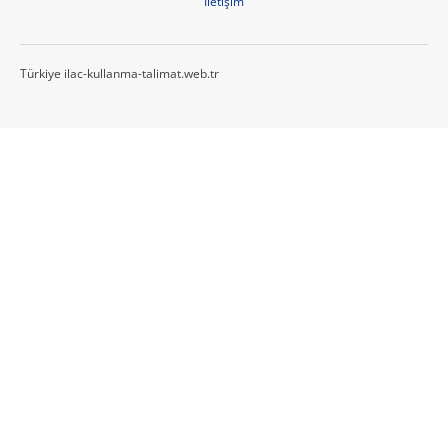
İletişim
Türkiye ilac-kullanma-talimat.web.tr