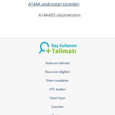
A14AA androstan türevleri
A14AA05 oksimetolon
Kullanım tali̇mati
Kisa ürün bi̇lgi̇leri̇
Etken maddeler
ATC kodları
Yasal Uyarı
Çerezler