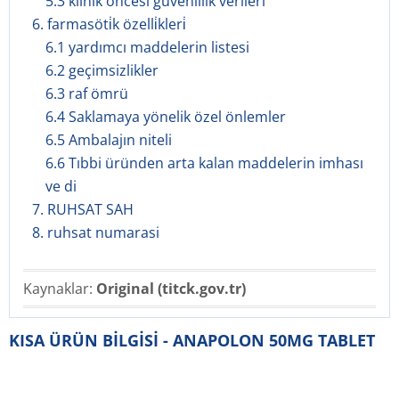
5.3 klinik öncesi güvenlilik verileri
6. farmasöti̇k özelli̇kleri̇
6.1 yardımcı maddelerin listesi
6.2 geçimsizlikler
6.3 raf ömrü
6.4 Saklamaya yönelik özel önlemler
6.5 Ambalajın niteli
6.6 Tıbbi üründen arta kalan maddelerin imhası
ve di
7. RUHSAT SAH
8. ruhsat numarasi
Kaynaklar:
Original (titck.gov.tr)
KISA ÜRÜN BİLGİSİ - ANAPOLON 50MG TABLET