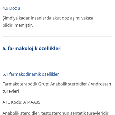
4.9 Doz a
Şimdiye kadar insanlarda akut doz aşımı vakası
bildirilmemiştir.
5. farmakoloji̇k özelli̇kleri̇
5.1 farmakodinamik özellikler
Farmakoterapötik Grup: Anabolik steroidler / Androstan
türevleri
ATC Kodu: A14AA05
Anabolik steroidler, testosteronun sentetik türevleridir.