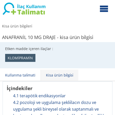
Kisa ürün bi̇lgi̇leri̇
ANAFRANİL 10 MG DRAJE - kisa ürün bi̇lgi̇si̇
Etken madde içeren ilaçlar :
KLOMİPRAMİN
Kullanma tali̇mati
Kisa ürün bi̇lgi̇si̇
İçindekiler
4.1 terapötik endikasyonlar
4.2 pozoloji ve uygulama şeklii̇lacın dozu ve
uygulama şekli bireysel olarak saptanmalı ve