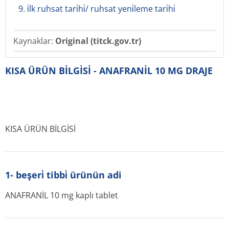
9. i̇lk ruhsat tari̇hi̇/ ruhsat yeni̇leme tari̇hi̇
Kaynaklar:
Original (titck.gov.tr)
KISA ÜRÜN BİLGİSİ - ANAFRANİL 10 MG DRAJE
KISA ÜRÜN BİLGİSİ
1- beşeri̇ tibbi̇ ürünün adi
ANAFRANİL 10 mg kaplı tablet