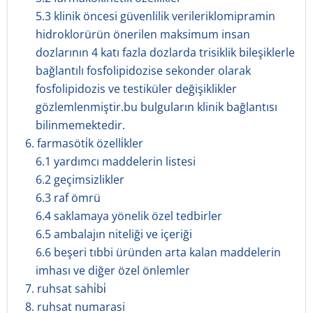
5.3 klinik öncesi güvenlilik verileriklomipramin
hidroklorürün önerilen maksimum insan
dozlarının 4 katı fazla dozlarda trisiklik bileşiklerle
bağlantılı fosfolipidozise sekonder olarak
fosfolipidozis ve testiküler değişiklikler
gözlemlenmiştir.bu bulguların klinik bağlantısı
bilinmemektedir.
6. farmasöti̇k özelli̇kler
6.1 yardımcı maddelerin listesi
6.2 geçimsizlikler
6.3 raf ömrü
6.4 saklamaya yönelik özel tedbirler
6.5 ambalajın niteliği ve içeriği
6.6 beşeri tıbbi üründen arta kalan maddelerin
imhası ve diğer özel önlemler
7. ruhsat sahi̇bi̇
8. ruhsat numarasi