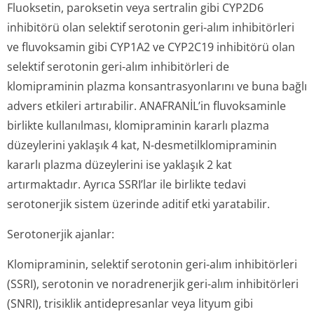
Fluoksetin, paroksetin veya sertralin gibi CYP2D6
inhibitörü olan selektif serotonin geri-alım inhibitörleri
ve fluvoksamin gibi CYP1A2 ve CYP2C19 inhibitörü olan
selektif serotonin geri-alım inhibitörleri de
klomipraminin plazma konsantrasyonlarını ve buna bağlı
advers etkileri artırabilir. ANAFRANİL’in fluvoksaminle
birlikte kullanılması, klomipraminin kararlı plazma
düzeylerini yaklaşık 4 kat, N-desmetilklomi­praminin
kararlı plazma düzeylerini ise yaklaşık 2 kat
artırmaktadır. Ayrıca SSRI’lar ile birlikte tedavi
serotonerjik sistem üzerinde aditif etki yaratabilir.
Serotonerjik ajanlar:
Klomipraminin, selektif serotonin geri-alım inhibitörleri
(SSRI), serotonin ve noradrenerjik geri-alım inhibitörleri
(SNRI), trisiklik antidepresanlar veya lityum gibi