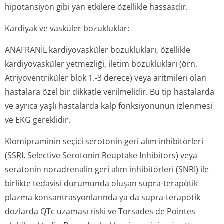
hipotansiyon gibi yan etkilere özellikle hassasdır.
Kardiyak ve vasküler bozukluklar:
ANAFRANİL kardiyovasküler bozuklukları, özellikle
kardiyovasküler yetmezliği, iletim bozuklukları (örn.
Atriyoventriküler blok 1.-3 derece) veya aritmileri olan
hastalara özel bir dikkatle verilmelidir. Bu tip hastalarda
ve ayrıca yaşlı hastalarda kalp fonksiyonunun izlenmesi
ve EKG gereklidir.
Klomipraminin seçici serotonin geri alım inhibitörleri
(SSRI, Selective Serotonin Reuptake Inhibitors) veya
seratonin noradrenalin geri alım inhibitörleri (SNRI) ile
birlikte tedavisi durumunda oluşan supra-terapötik
plazma konsantrasyon­larında ya da supra-terapötik
dozlarda QTc uzaması riski ve Torsades de Pointes