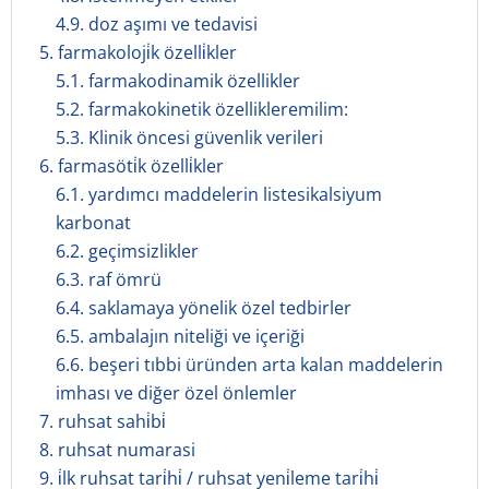
4.9. doz aşımı ve tedavisi
5. farmakoloji̇k özelli̇kler
5.1. farmakodinamik özellikler
5.2. farmakokinetik özellikleremilim:
5.3. Klinik öncesi güvenlik verileri
6. farmasöti̇k özelli̇kler
6.1. yardımcı maddelerin listesikalsiyum
karbonat
6.2. geçimsizlikler
6.3. raf ömrü
6.4. saklamaya yönelik özel tedbirler
6.5. ambalajın niteliği ve içeriği
6.6. beşeri tıbbi üründen arta kalan maddelerin
imhası ve diğer özel önlemler
7. ruhsat sahi̇bi̇
8. ruhsat numarasi
9. i̇lk ruhsat tari̇hi̇ / ruhsat yeni̇leme tari̇hi̇