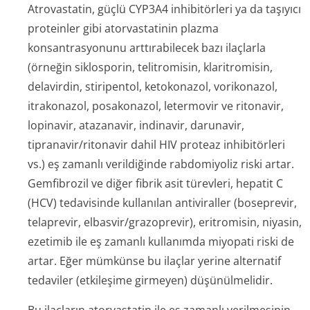
Atrovastatin, güçlü CYP3A4 inhibitörleri ya da taşıyıcı
proteinler gibi atorvastatinin plazma
konsantrasyonunu arttırabilecek bazı ilaçlarla
(örneğin siklosporin, telitromisin, klaritromisin,
delavirdin, stiripentol, ketokonazol, vorikonazol,
itrakonazol, posakonazol, letermovir ve ritonavir,
lopinavir, atazanavir, indinavir, darunavir,
tipranavir/ri­tonavir dahil HIV proteaz inhibitörleri
vs.) eş zamanlı verildiğinde rabdomiyoliz riski artar.
Gemfibrozil ve diğer fibrik asit türevleri, hepatit C
(HCV) tedavisinde kullanılan antiviraller (boseprevir,
telaprevir, elbasvir/grazo­previr), eritromisin, niyasin,
ezetimib ile eş zamanlı kullanımda miyopati riski de
artar. Eğer mümkünse bu ilaçlar yerine alternatif
tedaviler (etkileşime girmeyen) düşünülmelidir.