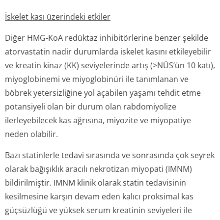
İskelet kası üzerindeki etkiler
Diğer HMG-KoA redüktaz inhibitörlerine benzer şekilde
atorvastatin nadir durumlarda iskelet kasını etkileyebilir
ve kreatin kinaz (KK) seviyelerinde artış (>NÜS’ün 10 katı),
miyoglobinemi ve miyoglobinüri ile tanımlanan ve
böbrek yetersizliğine yol açabilen yaşamı tehdit etme
potansiyeli olan bir durum olan rabdomiyolize
ilerleyebilecek kas ağrısına, miyozite ve miyopatiye
neden olabilir.
Bazı statinlerle tedavi sırasında ve sonrasında çok seyrek
olarak bağışıklık aracılı nekrotizan miyopati (IMNM)
bildirilmiştir. IMNM klinik olarak statin tedavisinin
kesilmesine karşın devam eden kalıcı proksimal kas
güçsüzlüğü ve yüksek serum kreatinin seviyeleri ile