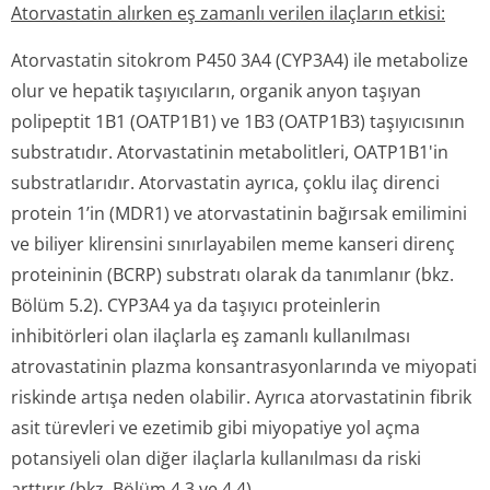
Atorvastatin alırken eş zamanlı verilen ilaçların etkisi:
Atorvastatin sitokrom P450 3A4 (CYP3A4) ile metabolize
olur ve hepatik taşıyıcıların, organik anyon taşıyan
polipeptit 1B1 (OATP1B1) ve 1B3 (OATP1B3) taşıyıcısının
substratıdır. Atorvastatinin metabolitleri, OATP1B1'in
substratlarıdır. Atorvastatin ayrıca, çoklu ilaç direnci
protein 1’in (MDR1) ve atorvastatinin bağırsak emilimini
ve biliyer klirensini sınırlayabilen meme kanseri direnç
proteininin (BCRP) substratı olarak da tanımlanır (bkz.
Bölüm 5.2). CYP3A4 ya da taşıyıcı proteinlerin
inhibitörleri olan ilaçlarla eş zamanlı kullanılması
atrovastatinin plazma konsantrasyon­larında ve miyopati
riskinde artışa neden olabilir. Ayrıca atorvastatinin fibrik
asit türevleri ve ezetimib gibi miyopatiye yol açma
potansiyeli olan diğer ilaçlarla kullanılması da riski
arttırır (bkz. Bölüm 4.3 ve 4.4).