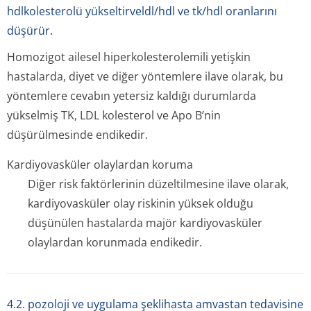
hdlkolesterolü yükseltirveldl/hdl ve tk/hdl oranlarını
düşürür.
Homozigot ailesel hiperkolestero­lemili yetişkin
hastalarda, diyet ve diğer yöntemlere ilave olarak, bu
yöntemlere cevabın yetersiz kaldığı durumlarda
yükselmiş TK, LDL kolesterol ve Apo B’nin
düşürülmesinde endikedir.
Kardiyovasküler olaylardan koruma
Diğer risk faktörlerinin düzeltilmesine ilave olarak,
kardiyovasküler olay riskinin yüksek olduğu
düşünülen hastalarda majör kardiyovasküler
olaylardan korunmada endikedir.
4.2. pozoloji ve uygulama şeklihasta amvastan tedavisine