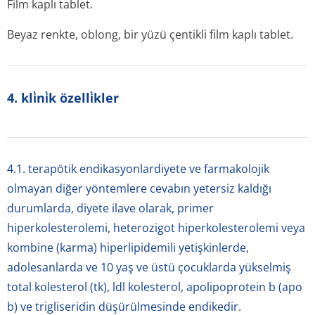
Film kaplı tablet.
Beyaz renkte, oblong, bir yüzü çentikli film kaplı tablet.
4. kli̇ni̇k özelli̇kler
4.1. terapötik endikasyonlardiyete ve farmakolojik
olmayan diğer yöntemlere cevabın yetersiz kaldığı
durumlarda, diyete ilave olarak, primer
hiperkolesterolemi, heterozigot hiperkolesterolemi veya
kombine (karma) hiperlipidemili yetişkinlerde,
adolesanlarda ve 10 yaş ve üstü çocuklarda yükselmiş
total kolesterol (tk), ldl kolesterol, apolipoprotein b (apo
b) ve trigliseridin düşürülmesinde endikedir.