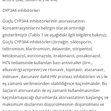
CYP3A4 inhibitörleri
Güçlü CYP3A4 inhibitörlerinin atorvastatinin
konsantrasyonlarını belirgin olarak arttırdığı
gösterilmiştir (Tablo 1 ve aşağıdaki ilgili bilgilere bakınız).
Güçlü CYP3A4 inhibitörleri (örneğin. siklosporin,
telitromisin, klaritromisin, delavirdin, stiripentol,
ketokonazol, voriconazole, itrakonazol, posakonazol,
HCV tedavisinde kullanılan bazı antiviraller (örn.,
elbasvir/grazo­previr) ve ritonavir, lopinavir, atazanavir,
indinavir, darunavir dahil HIV proteaz inhibitörleri vs.) ile
eş zamanlı verilmesinden olabildiğince kaçınılmalıdır. Bu
ilaçların atorvastatin ile eş zamanlı kullanılmasından
kaçınılamayacağı durumlarda atorvastatinin başlangıç ve
maksimum dozlarının düşürülmesinin düşünülmesi ve