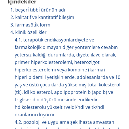
İçindekiler
1. beşeri̇ tibbi̇ ürünün adi
2. kali̇tati̇f ve kanti̇tati̇f bi̇leşi̇m
3. farmasöti̇k form
4. kli̇ni̇k özelli̇kler
4.1. terapötik endikasyonlardiyete ve
farmakolojik olmayan diğer yöntemlere cevabın
yetersiz kaldığı durumlarda, diyete ilave olarak,
primer hiperkolesterolemi, heterozigot
hiperkolesterolemi veya kombine (karma)
hiperlipidemili yetişkinlerde, adolesanlarda ve 10
yaş ve üstü çocuklarda yükselmiş total kolesterol
(tk), ldl kolesterol, apolipoprotein b (apo b) ve
trigliseridin düşürülmesinde endikedir.
hdlkolesterolü yükseltirveldl/hdl ve tk/hdl
oranlarını düşürür.
4.2. pozoloji ve uygulama şeklihasta amvastan