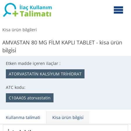
Kisa ürün bi̇lgi̇leri̇
AMVASTAN 80 MG FİLM KAPLI TABLET - kisa ürün
bi̇lgi̇si̇
Etken madde içeren ilaçlar :
ATORVASTATİN KALSİYUM TRİHİDRAT
ATC kodu:
C10AA05 atorvastatin
Kullanma tali̇mati
Kisa ürün bi̇lgi̇si̇