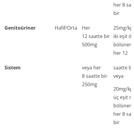
her 8 saa
bir
Genitoüriner
Hafif/Orta
Her
25mg/kg
12 saatte bir
iki eşit d
500mg
bölünere
her 12
Sistem
veya her
saatte bi
8 saatte bir
veya
250mg
20mg/kg
üç eşit d
bölünere
her 8 saa
bir