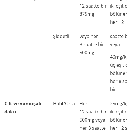
12 saatte bir
iki eşit d
875mg
bölünere
her 12
Şiddetli
veya her
saatte bi
8 saatte bir
veya
500mg
40mg/kg
üç eşit d
bölünere
her 8 saa
bir
Cilt ve yumuşak
Hafif/Orta
Her
25mg/kg
doku
12 saatte bir
iki eşit d
500mg veya
bölünere
her 8 saatte
her 12 sa