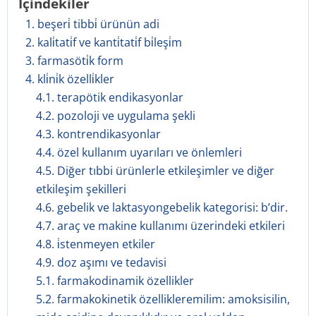
İçindekiler
1. beşeri̇ tibbi̇ ürünün adi
2. kali̇tati̇f ve kanti̇tati̇f bi̇leşi̇m
3. farmasöti̇k form
4. kli̇ni̇k özelli̇kler
4.1. terapötik endikasyonlar
4.2. pozoloji ve uygulama şekli
4.3. kontrendikasyonlar
4.4. özel kullanım uyarıları ve önlemleri
4.5. Diğer tıbbi ürünlerle etkileşimler ve diğer
etkileşim şekilleri
4.6. gebelik ve laktasyongebelik kategorisi: b’dir.
4.7. araç ve makine kullanımı üzerindeki etkileri
4.8. i̇stenmeyen etkiler
4.9. doz aşımı ve tedavisi
5.1. farmakodinamik özellikler
5.2. farmakokinetik özellikleremilim: amoksisilin,