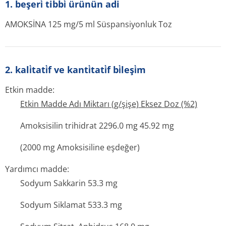
1. beşeri̇ tibbi̇ ürünün adi
AMOKSİNA 125 mg/5 ml Süspansiyonluk Toz
2. kali̇tati̇f ve kanti̇tati̇f bi̇leşi̇m
Etkin madde:
Etkin Madde Adı Miktarı (g/şişe) Eksez Doz (%2)
Amoksisilin trihidrat 2296.0 mg 45.92 mg
(2000 mg Amoksisiline eşdeğer)
Yardımcı madde:
Sodyum Sakkarin 53.3 mg
Sodyum Siklamat 533.3 mg