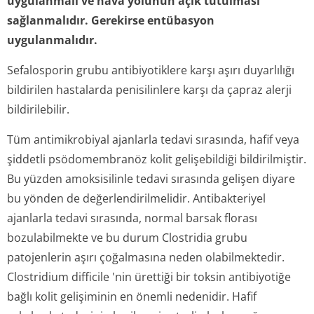
uygulanmalı ve hava yolunun açık tutulması
sağlanmalıdır. Gerekirse entübasyon
uygulanmalıdır.
Sefalosporin grubu antibiyotiklere karşı aşırı duyarlılığı
bildirilen hastalarda penisilinlere karşı da çapraz alerji
bildirilebilir.
Tüm antimikrobiyal ajanlarla tedavi sırasında, hafif veya
şiddetli psödomembranöz kolit gelişebildiği bildirilmiştir.
Bu yüzden amoksisilinle tedavi sırasında gelişen diyare
bu yönden de değerlendiril­melidir. Antibakteriyel
ajanlarla tedavi sırasında, normal barsak florası
bozulabilmekte ve bu durum
Clostridia
grubu
patojenlerin aşırı çoğalmasına neden olabilmektedir.
Clostridium difficile
'nin ürettiği bir toksin antibiyotiğe
bağlı kolit gelişiminin en önemli nedenidir. Hafif