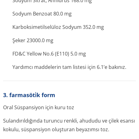
Sodyum Sitrat, Anhidrus 168.0 mg
Sodyum Benzoat 80.0 mg
Karboksimetil­selüloz Sodyum 352.0 mg
Şeker 23000.0 mg
FD&C Yellow No.6 (E110) 5.0 mg
Yardımcı maddelerin tam listesi için 6.1’e bakınız.
3. farmasöti̇k form
Oral Süspansiyon için kuru toz
Sulandırıldığında turuncu renkli, ahududu ve çilek esansı
kokulu, süspansiyon oluşturan beyazımsı toz.