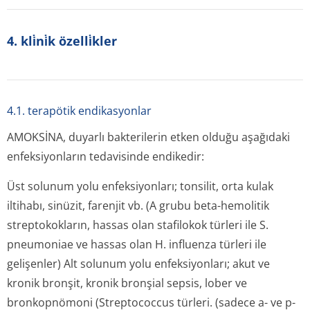
4. kli̇ni̇k özelli̇kler
4.1. terapötik endikasyonlar
AMOKSİNA, duyarlı bakterilerin etken olduğu aşağıdaki
enfeksiyonların tedavisinde endikedir:
Üst solunum yolu enfeksiyonları; tonsilit, orta kulak
iltihabı, sinüzit, farenjit vb. (A grubu beta-hemolitik
streptokokların, hassas olan stafilokok türleri ile S.
pneumoniae ve hassas olan H. influenza türleri ile
gelişenler) Alt solunum yolu enfeksiyonları; akut ve
kronik bronşit, kronik bronşial sepsis, lober ve
bronkopnömoni (Streptococcus türleri. (sadece a- ve p-