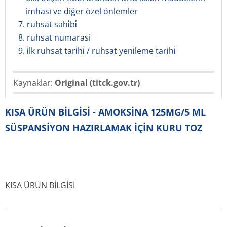
imhası ve diğer özel önlemler
7. ruhsat sahi̇bi̇
8. ruhsat numarasi
9. i̇lk ruhsat tari̇hi̇ / ruhsat yeni̇leme tari̇hi̇
Kaynaklar:
Original (titck.gov.tr)
KISA ÜRÜN BİLGİSİ - AMOKSİNA 125MG/5 ML
SÜSPANSİYON HAZIRLAMAK İÇİN KURU TOZ
KISA ÜRÜN BİLGİSİ