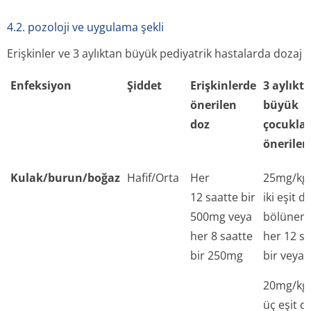
4.2. pozoloji ve uygulama şekli
Erişkinler ve 3 aylıktan büyük pediyatrik hastalarda dozaj
Enfeksiyon
Şiddet
Erişkinlerde
3 aylıkt
önerilen
büyük
doz
çocukla
önerilen
Kulak/burun/boğaz
Hafif/Orta
Her
25mg/kg
12 saatte bir
iki eşit d
500mg veya
bölünere
her 8 saatte
her 12 sa
bir 250mg
bir veya
20mg/kg
üç eşit d