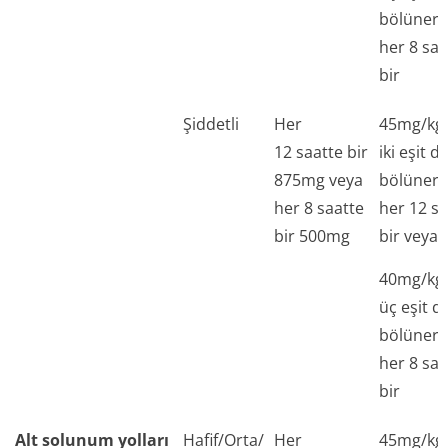
bölünere
her 8 saa
bir
Şiddetli
Her
45mg/kg
12 saatte bir
iki eşit d
875mg veya
bölünere
her 8 saatte
her 12 sa
bir 500mg
bir veya
40mg/kg
üç eşit d
bölünere
her 8 saa
bir
Alt solunum yolları
Hafif/Orta/
Her
45mg/kg