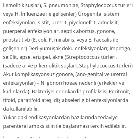
lıemolitik suşlar), S. pneumoniae, Staphylococcus türleri
veya H. İnfluenzae ile gelişenler) Ürogenital sistem
enfeksiyonları; sistit, üretrit, piyelonefrit, adneksit,
puerperal enfeksiyonlar, septik abortus, gonore,
prostatit vb (E. coli, P. mirabilis, veya E. Faecalis ile
gelişenler) Deri-yumuşak doku enfeksiyonları; impetigo,
selülit, apse, erizipel, akne (Streptococcus türleri.
(sadece a- ve p-lıemolitik suşlar), Staphylococcus türleri)
Akut komplikasyonsuz gonore, (ano-genital ve üretral
enfeksiyonlar) – N. gonorrhoeae nedenli (erkekler ve
kadınlarda). Bakteriyel endokardit profilaksisi Peritonit,
tifoid, paratifoid ateş, diş abseleri gibi enfeksiyonlarda
da kullanılabilir.
Yukarıdaki endikasyonlardan bazılarında tedaviye
parenteral amoksisilin ile başlanması tercih edilebilir.