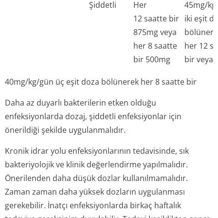
Şiddetli
Her
45mg/kg
12 saatte bir
iki eşit d
875mg veya
bölünere
her 8 saatte
her 12 sa
bir 500mg
bir veya
40mg/kg/gün üç eşit doza bölünerek her 8 saatte bir
Daha az duyarlı bakterilerin etken olduğu
enfeksiyonlarda dozaj, şiddetli enfeksiyonlar için
önerildiği şekilde uygulanmalıdır.
Kronik idrar yolu enfeksiyonlarının tedavisinde, sık
bakteriyolojik ve klinik değerlendirme yapılmalıdır.
Önerilenden daha düşük dozlar kullanılmamalıdır.
Zaman zaman daha yüksek dozların uygulanması
gerekebilir. İnatçı enfeksiyonlarda birkaç haftalık