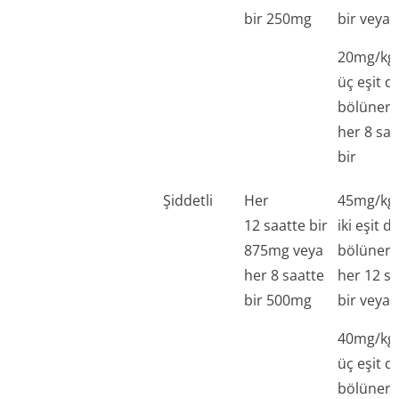
bir 250mg
bir veya
20mg/kg
üç eşit d
bölünere
her 8 saa
bir
Şiddetli
Her
45mg/kg
12 saatte bir
iki eşit d
875mg veya
bölünere
her 8 saatte
her 12 sa
bir 500mg
bir veya
40mg/kg
üç eşit d
bölünere