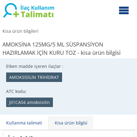
Kisa ürün bi̇lgi̇leri̇
AMOKSİNA 125MG/5 ML SÜSPANSİYON
HAZIRLAMAK İÇİN KURU TOZ - kisa ürün bi̇lgi̇si̇
Etken madde içeren ilaçlar :
AMOKSİSİLİN TRİHİDRAT
ATC kodu:
J01CA04 amoksisilin
Kullanma tali̇mati
Kisa ürün bi̇lgi̇si̇