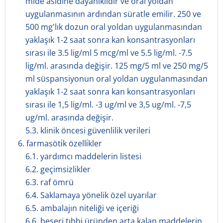
mide asidine dayanıklıdır ve oral yoldan
uygulanmasının ardından süratle emilir. 250 ve
500 mg'lık dozun oral yoldan uygulanmasından
yaklaşık 1-2 saat sonra kan konsantrasyonları
sırası ile 3.5 lig/ml 5 mcg/ml ve 5.5 lig/ml. -7.5
lig/ml. arasında değişir. 125 mg/5 ml ve 250 mg/5
ml süspansiyonun oral yoldan uygulanmasından
yaklaşık 1-2 saat sonra kan konsantrasyonları
sırası ile 1,5 lig/ml. -3 ug/ml ve 3,5 ug/ml. -7,5
ug/ml. arasında değişir.
5.3. klinik öncesi güvenlilik verileri
6. farmasöti̇k özelli̇kler
6.1. yardımcı maddelerin listesi
6.2. geçimsizlikler
6.3. raf ömrü
6.4. Saklamaya yönelik özel uyarılar
6.5. ambalajın niteliği ve içeriği
6.6. beşeri tıbbi üründen arta kalan maddelerin