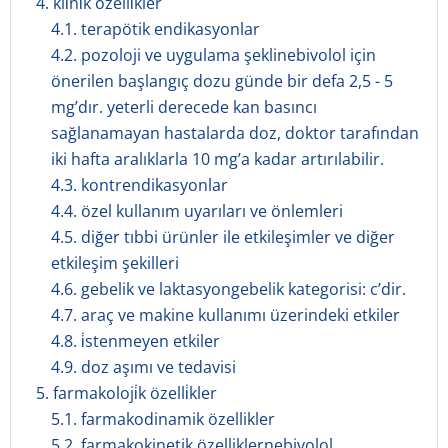
4. kli̇ni̇k özelli̇kler
4.1. terapötik endikasyonlar
4.2. pozoloji ve uygulama şeklinebivolol için
önerilen başlangıç dozu günde bir defa 2,5 - 5
mg’dır. yeterli derecede kan basıncı
sağlanamayan hastalarda doz, doktor tarafından
iki hafta aralıklarla 10 mg’a kadar artırılabilir.
4.3. kontrendikasyonlar
4.4. özel kullanım uyarıları ve önlemleri
4.5. diğer tıbbi ürünler ile etkileşimler ve diğer
etkileşim şekilleri
4.6. gebelik ve laktasyongebelik kategorisi: c’dir.
4.7. araç ve makine kullanımı üzerindeki etkiler
4.8. i̇stenmeyen etkiler
4.9. doz aşımı ve tedavisi
5. farmakoloji̇k özelli̇kler
5.1. farmakodinamik özellikler
5.2. farmakokinetik özelliklernebivolol