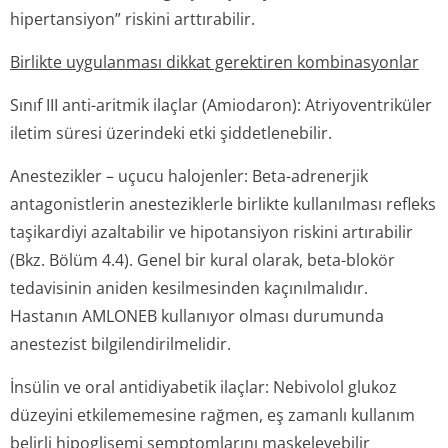
hipertansiyon” riskini arttırabilir.
Birlikte uygulanması dikkat gerektiren kombinasyonlar
Sınıf III anti-aritmik ilaçlar (Amiodaron): Atriyoventriküler
iletim süresi üzerindeki etki şiddetlenebilir.
Anestezikler – uçucu halojenler: Beta-adrenerjik
antagonistlerin anesteziklerle birlikte kullanılması refleks
taşikardiyi azaltabilir ve hipotansiyon riskini artırabilir
(Bkz. Bölüm 4.4). Genel bir kural olarak, beta-blokör
tedavisinin aniden kesilmesinden kaçınılmalıdır.
Hastanın AMLONEB kullanıyor olması durumunda
anestezist bilgilendiril­melidir.
İnsülin ve oral antidiyabetik ilaçlar: Nebivolol glukoz
düzeyini etkilememesine rağmen, eş zamanlı kullanım
belirli hipoglisemi semptomlarını maskeleyebilir