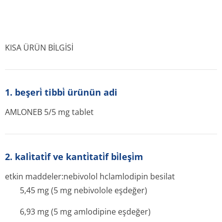
KISA ÜRÜN BİLGİSİ
1. beşeri̇ tibbi̇ ürünün adi
AMLONEB 5/5 mg tablet
2. kali̇tati̇f ve kanti̇tati̇f bi̇leşi̇m
etkin maddeler:nebivolol hclamlodipin besilat
5,45 mg (5 mg nebivolole eşdeğer)
6,93 mg (5 mg amlodipine eşdeğer)