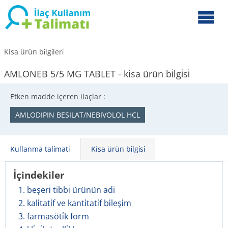
Kisa ürün bi̇lgi̇leri̇
AMLONEB 5/5 MG TABLET - kisa ürün bi̇lgi̇si̇
Etken madde içeren ilaçlar :
AMLODIPIN BESILAT/NEBIVOLOL HCL
Kullanma tali̇mati
Kisa ürün bi̇lgi̇si̇
İçindekiler
1. beşeri̇ tibbi̇ ürünün adi
2. kali̇tati̇f ve kanti̇tati̇f bi̇leşi̇m
3. farmasöti̇k form