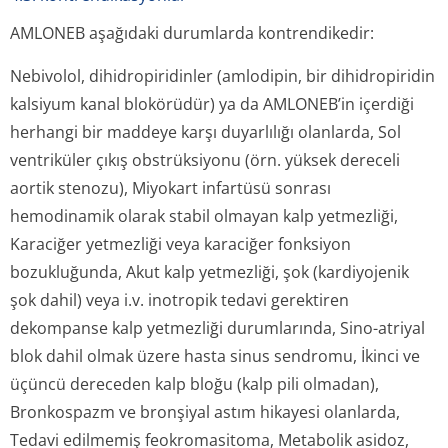
AMLONEB aşağıdaki durumlarda kontrendikedir:
Nebivolol, dihidropiridinler (amlodipin, bir dihidropiridin
kalsiyum kanal blokörüdür) ya da AMLONEB’in içerdiği
herhangi bir maddeye karşı duyarlılığı olanlarda, Sol
ventriküler çıkış obstrüksiyonu (örn. yüksek dereceli
aortik stenozu), Miyokart infartüsü sonrası
hemodinamik olarak stabil olmayan kalp yetmezliği,
Karaciğer yetmezliği veya karaciğer fonksiyon
bozukluğunda, Akut kalp yetmezliği, şok (kardiyojenik
şok dahil) veya i.v. inotropik tedavi gerektiren
dekompanse kalp yetmezliği durumlarında, Sino-atriyal
blok dahil olmak üzere hasta sinus sendromu, İkinci ve
üçüncü dereceden kalp bloğu (kalp pili olmadan),
Bronkospazm ve bronşiyal astım hikayesi olanlarda,
Tedavi edilmemiş feokromasitoma, Metabolik asidoz,