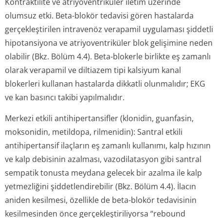
Kontraktilite ve atriyoventriküler iletim üzerinde
olumsuz etki. Beta-blokör tedavisi gören hastalarda
gerçekleştirilen intravenöz verapamil uygulaması şiddetli
hipotansiyona ve atriyoventriküler blok gelişimine neden
olabilir (Bkz. Bölüm 4.4). Beta-blokerle birlikte eş zamanlı
olarak verapamil ve diltiazem tipi kalsiyum kanal
blokerleri kullanan hastalarda dikkatli olunmalıdır; EKG
ve kan basıncı takibi yapılmalıdır.
Merkezi etkili antihipertansifler (klonidin, guanfasin,
moksonidin, metildopa, rilmenidin): Santral etkili
antihipertansif ilaçların eş zamanlı kullanımı, kalp hızının
ve kalp debisinin azalması, vazodilatasyon gibi santral
sempatik tonusta meydana gelecek bir azalma ile kalp
yetmezliğini şiddetlendirebilir (Bkz. Bölüm 4.4). İlacın
aniden kesilmesi, özellikle de beta-blokör tedavisinin
kesilmesinden önce gerçekleştiri­liyorsa “rebound