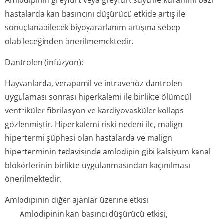
Amlodipinin greyfurt veya greyfurt suyu ile kullanımı bazı
hastalarda kan basıncını düşürücü etkide artış ile
sonuçlanabilecek biyoyararlanım artışına sebep
olabileceğinden önerilmemektedir.
Dantrolen (infüzyon):
Hayvanlarda, verapamil ve intravenöz dantrolen
uygulaması sonrası hiperkalemi ile birlikte ölümcül
ventriküler fibrilasyon ve kardiyovasküler kollaps
gözlenmiştir. Hiperkalemi riski nedeni ile, malign
hipertermi şüphesi olan hastalarda ve malign
hiperterminin tedavisinde amlodipin gibi kalsiyum kanal
blokörlerinin birlikte uygulanmasından kaçınılması
önerilmektedir.
Amlodipinin diğer ajanlar üzerine etkisi
Amlodipinin kan basıncı düşürücü etkisi,