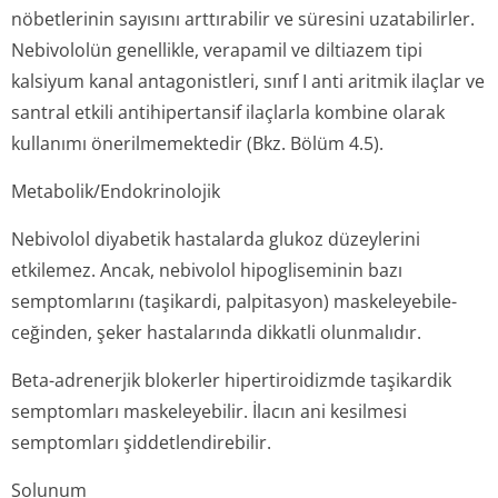
nöbetlerinin sayısını arttırabilir ve süresini uzatabilirler.
Nebivololün genellikle, verapamil ve diltiazem tipi
kalsiyum kanal antagonistleri, sınıf I anti aritmik ilaçlar ve
santral etkili antihipertansif ilaçlarla kombine olarak
kullanımı önerilmemektedir (Bkz. Bölüm 4.5).
Metabolik/Endo­krinolojik
Nebivolol diyabetik hastalarda glukoz düzeylerini
etkilemez. Ancak, nebivolol hipogliseminin bazı
semptomlarını (taşikardi, palpitasyon) maskeleyebile­
ceğinden, şeker hastalarında dikkatli olunmalıdır.
Beta-adrenerjik blokerler hipertiroidizmde taşikardik
semptomları maskeleyebilir. İlacın ani kesilmesi
semptomları şiddetlendirebilir.
Solunum