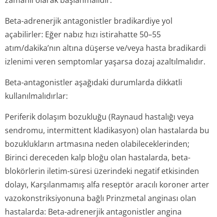
zamanlı olarak başlanmalıdır.
Beta-adrenerjik antagonistler bradikardiye yol
açabilirler: Eğer nabız hızı istirahatte 50–55
atım/dakika’nın altına düşerse ve/veya hasta bradikardi
izlenimi veren semptomlar yaşarsa dozaj azaltılmalıdır.
Beta-antagonistler aşağıdaki durumlarda dikkatli
kullanılmalıdırlar:
Periferik dolaşım bozukluğu (Raynaud hastalığı veya
sendromu, intermittent kladikasyon) olan hastalarda bu
bozuklukların artmasına neden olabileceklerinden;
Birinci dereceden kalp bloğu olan hastalarda, beta-
blokörlerin iletim-süresi üzerindeki negatif etkisinden
dolayı, Karşılanmamış alfa reseptör aracılı koroner arter
vazokonstriksi­yonuna bağlı Prinzmetal anginası olan
hastalarda: Beta-adrenerjik antagonistler angina