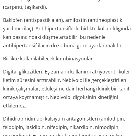
(çarpıntı, taşikardi).
Baklofen (antispastik ajan), amifostin (antineoplastik
yardımcı ilaç): Antihipertansi­flerle birlikte kullanıldığında
kan basıncındaki düşme artabilir, bu nedenle
antihipertansif ilacın dozu buna göre ayarlanmalıdır.
Birlikte kullanılabilecek kombinasyonlar
Digital glikozitleri: Eş zamanlı kullanımı atriyoventriküler
iletim süresini arttırabilir. Nebivolol ile gerçekleştirilen
klinik çalışmalar, etkileşime dair herhangi klinik bir kanıt
ortaya koymamıştır. Nebivolol digoksinin kinetiğini
etkilemez.
Dihidropiridin tipi kalsiyum antagonistleri (amlodipin,
felodipin, lasidipin, nifedipin, nikardipin, nimodipin,
nitrendipin): Eş zamanlı kullanım hipotansiyon riskini