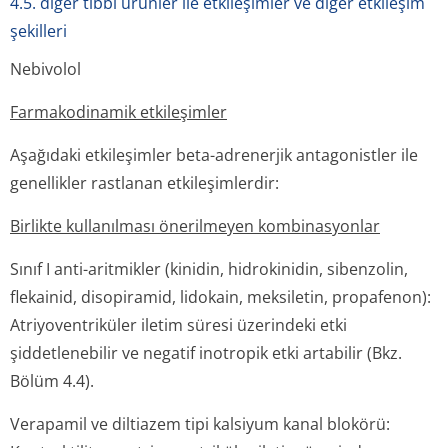
4.5. diğer tıbbi ürünler ile etkileşimler ve diğer etkileşim
şekilleri
Nebivolol
Farmakodinamik etkileşimler
Aşağıdaki etkileşimler beta-adrenerjik antagonistler ile
genellikler rastlanan etkileşimlerdir:
Birlikte kullanılması önerilmeyen kombinasyonlar
Sınıf I anti-aritmikler (kinidin, hidrokinidin, sibenzolin,
flekainid, disopiramid, lidokain, meksiletin, propafenon):
Atriyoventriküler iletim süresi üzerindeki etki
şiddetlenebilir ve negatif inotropik etki artabilir (Bkz.
Bölüm 4.4).
Verapamil ve diltiazem tipi kalsiyum kanal blokörü: