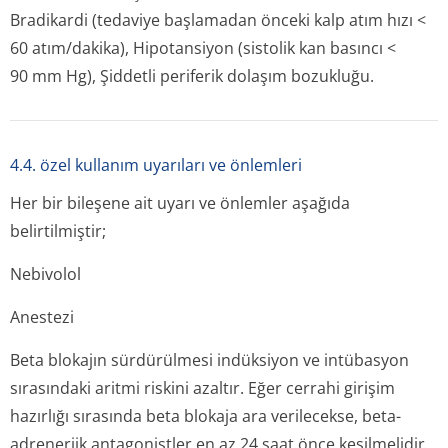
Bradikardi (tedaviye başlamadan önceki kalp atım hızı <
60 atım/dakika), Hipotansiyon (sistolik kan basıncı <
90 mm Hg), Şiddetli periferik dolaşım bozukluğu.
4.4. özel kullanım uyarıları ve önlemleri
Her bir bileşene ait uyarı ve önlemler aşağıda
belirtilmiştir;
Nebivolol
Anestezi
Beta blokajın sürdürülmesi indüksiyon ve intübasyon
sırasındaki aritmi riskini azaltır. Eğer cerrahi girişim
hazırlığı sırasında beta blokaja ara verilecekse, beta-
adrenerjik antagonistler en az 24 saat önce kesilmelidir.