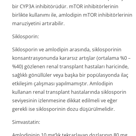
bir CYP3A inhibitörüdür. mTOR inhibitörlerinin
birlikte kullanımı ile, amlodipin mTOR inhibitörlerinin
maruziyetini artırabilir.
Siklosporin:
Siklosporin ve amlodipin arasında, siklosporinin
konsantrasyonunda kararsız artışlar (ortalama %0 –
%40) gözlenen renal transplant hastaları haricinde,
sağlıklı gönüllüler veya başka bir popülasyonda ilaç
etkileşim çalışması yapılmamıştır. Amlodipin
kullanan renal transplant hastalarında siklosporin
seviyesinin izlenmesine dikkat edilmeli ve eğer
gerekli ise siklosporinin dozu düşürülmelidir.
Simvastatin:
Amlodipinin 10 mg’lık tekrarlayan dozlarının 80 mg