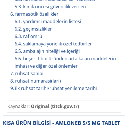
5.3. klinik öncesi güvenlilik verileri
6. farmasöti̇k özelli̇kler
6.1. yardımcı maddelerin listesi
6.2. geçimsizlikler
6.3. raf ömrü
6.4. saklamaya yönelik özel tedbirler
6.5. ambalajın niteliği ve içeriği
6.6. beşeri tıbbi üründen arta kalan maddelerin
imhası ve diğer özel önlemler
7. ruhsat sahi̇bi̇
8. ruhsat numarasi(lari)
9. i̇lk ruhsat tari̇hi̇/ruhsat yeni̇leme tari̇hi̇
Kaynaklar:
Original (titck.gov.tr)
KISA ÜRÜN BİLGİSİ - AMLONEB 5/5 MG TABLET