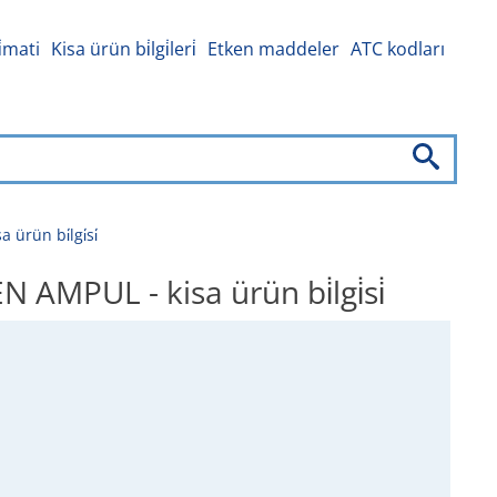
i̇mati
Kisa ürün bi̇lgi̇leri̇
Etken maddeler
ATC kodları
ün bi̇lgi̇si̇
UL - kisa ürün bi̇lgi̇si̇