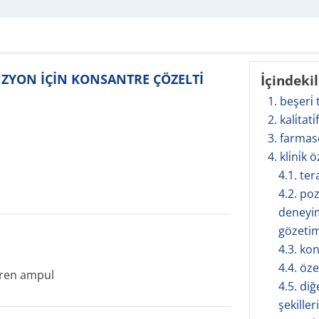
FÜZYON İÇİN KONSANTRE ÇÖZELTİ
İçindeki
1. beşeri̇
2. kali̇tati
3. farmas
4. kli̇ni̇k ö
4.1. te
4.2. po
deneyim
gözetim
4.3. ko
4.4. öze
eren ampul
4.5. diğ
şekilleri