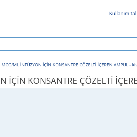
Kullanım tal
 MCG/ML İNFÜZYON İÇİN KONSANTRE ÇÖZELTİ İÇEREN AMPUL - kisa ür
ÇİN KONSANTRE ÇÖZELTİ İÇEREN AMP