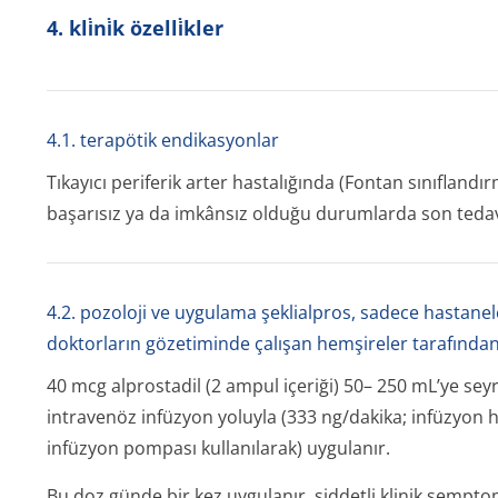
4. kli̇ni̇k özelli̇kler
4.1. terapötik endikasyonlar
Tıkayıcı periferik arter hastalığında (Fontan sınıflandır
başarısız ya da imkânsız olduğu durumlarda son tedavi 
4.2. pozoloji ve uygulama şeklialpros, sadece hastane
doktorların gözetiminde çalışan hemşireler tarafından
40 mcg alprostadil (2 ampul içeriği) 50– 250 mL’ye seyrel
intravenöz infüzyon yoluyla (333 ng/dakika; infüzyon h
infüzyon pompası kullanılarak) uygulanır.
Bu doz günde bir kez uygulanır, şiddetli klinik sempt