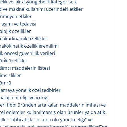
elik ve laktasyongebelik kategorisi: x
aç ve makine kullanımı üzerindeki etkiler
tenmeyen etkiler
 aşımı ve tedavisi
oji̇k özelli̇kler
rmakodinamik özellikler
makokinetik özellikleremilim:
nik öncesi güvenlilik verileri
i̇k özelli̇kler
rdımcı maddelerin listesi
imsizlikler
f ömrü
klamaya yönelik özel tedbirler
alajın niteliği ve içeriği
şeri tıbbi üründen arta kalan maddelerin imhası ve
zel önlemler kullanılmamış olan ürünler ya da atık
ller “tıbbi atıkların kontrolü yönetmeliği” ve