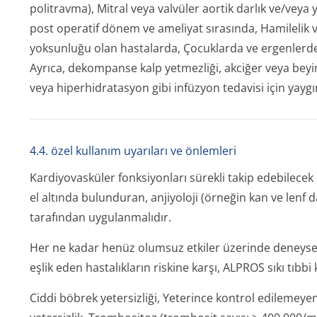
politravma), Mitral veya valvüler aortik darlık ve/ve
post operatif dönem ve ameliyat sırasında, Hamilelik 
yoksunluğu olan hastalarda, Çocuklarda ve ergenlerde
Ayrıca, dekompanse kalp yetmezliği, akciğer veya beyi
veya hiperhidratasyon gibi infüzyon tedavisi için yayg
4.4. özel kullanım uyarıları ve önlemleri
Kardiyovasküler fonksiyonları sürekli takip edebilecek
el altında bulunduran, anjiyoloji (örneğin kan ve lenf
tarafından uygulanmalıdır.
Her ne kadar henüz olumsuz etkiler üzerinde deneyse
eşlik eden hastalıkların riskine karşı, ALPROS sıkı tıbbi
Ciddi böbrek yetersizliği, Yeterince kontrol edilemeye