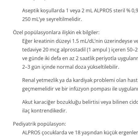
Aseptik koşullarda 1 veya 2 mL ALPROS steril % 0,9
250 mL’ye seyreltilmelidir.
Özel popülasyonlara ilişkin ek bilgiler:
Eğer kreatinin düzeyi 1.5 mL/dL’nin üzerindeyse 
tedaviye 20 mcg alprostadil (1 ampul ) içeren 50–
ve günde iki defa en az 2 saatlik periyotla uygulan
2–3 gün içinde normal doza yükseltilebilir.
Renal yetmezlik ya da kardiyak problemi olan has
geçmemelidir ve bir infüzyon pompası ile uygulan
Akut karaciğer bozukluğu belirtisi veya bilinen ci
ilaç kontrendikedir.
Pediyatrik popülasyon:
ALPROS çocuklarda ve 18 yaşından küçük ergenlerd