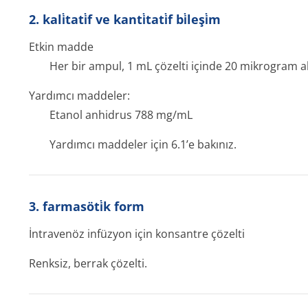
2. kali̇tati̇f ve kanti̇tati̇f bi̇leşi̇m
Etkin madde
Her bir ampul, 1 mL çözelti içinde 20 mikrogram alp
Yardımcı maddeler:
Etanol anhidrus 788 mg/mL
Yardımcı maddeler için 6.1’e bakınız.
3. farmasöti̇k form
İntravenöz infüzyon için konsantre çözelti
Renksiz, berrak çözelti.