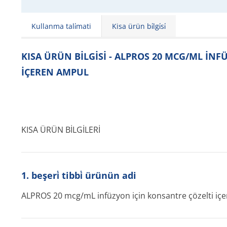
Kullanma tali̇mati
Kisa ürün bi̇lgi̇si̇
KISA ÜRÜN BİLGİSİ - ALPROS 20 MCG/ML İN
İÇEREN AMPUL
KISA ÜRÜN BİLGİLERİ
1. beşeri̇ tibbi̇ ürünün adi
ALPROS 20 mcg/mL infüzyon için konsantre çözelti iç