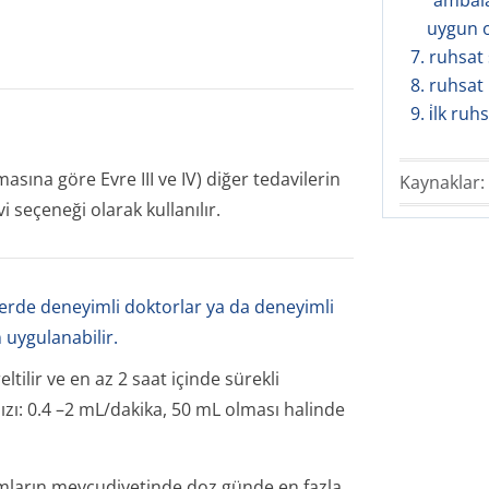
“ambala
uygun o
7. ruhsat s
8. ruhsat
9. i̇lk ruh
masına göre Evre III ve IV) diğer tedavilerin
Kaynaklar:
seçeneği olarak kullanılır.
lerde deneyimli doktorlar ya da deneyimli
 uygulanabilir.
tilir ve en az 2 saat içinde sürekli
ızı: 0.4 –2 mL/dakika, 50 mL olması halinde
omların mevcudiyetinde doz günde en fazla