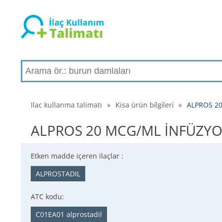
Ilac kullanma talimatı
»
Kisa ürün bi̇lgi̇leri̇
»
ALPROS 20
ALPROS 20 MCG/ML İNFÜZYON İ
Etken madde içeren ilaçlar :
ALPROSTADIL
ATC kodu:
C01EA01 alprostadil