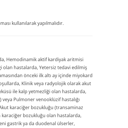
ası kullanılarak yapılmalıdır.
rda, Hemodinamik aktif kardiyak aritmisi
ği olan hastalarda, Yetersiz tedavi edilmiş
amasından önceki ilk altı ay içinde miyokard
oşullarda, Klinik veya radyolojik olarak akut
ü ile kalp yetmezliği olan hastalarda,
H) veya Pulmoner venooklüzif hastalığı
 Akut karaciğer bozukluğu (transaminaz
nen karaciğer bozukluğu olan hastalarda,
ni gastrik ya da duodenal ülserler,