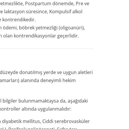
ya yetmezlikte, Postpartum dönemde, Pre ve
ve laktasyon süresince, Kompulsif alkol
 kontrendikedir.
n ödemi, böbrek yetmezliği (oligoanüri),
ın olan kontrendikasyonlar geçerlidir.
 düzeyde donatılmış yerde ve uygun aletleri
 damarları) alanında deneyimli hekim
l bilgiler bulunmamaktaysa da, aşağıdaki
 kontroller altında uygulanmalıdır:
n diyabetik mellitus, Ciddi serebrovasküler