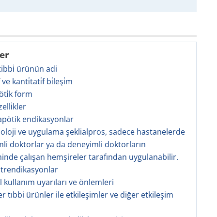
ler
 tibbi̇ ürünün adi
̇f ve kanti̇tati̇f bi̇leşi̇m
öti̇k form
zelli̇kler
rapötik endikasyonlar
zoloji ve uygulama şeklialpros, sadece hastanelerde
li doktorlar ya da deneyimli doktorların
inde çalışan hemşireler tarafından uygulanabilir.
ntrendikasyonlar
l kullanım uyarıları ve önlemleri
er tıbbi ürünler ile etkileşimler ve diğer etkileşim