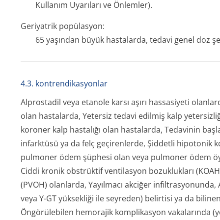
Kullanım Uyarıları ve Önlemler).
Geriyatrik popülasyon:
65 yaşından büyük hastalarda, tedavi genel doz şem
4.3. kontrendikasyonlar
Alprostadil veya etanole karsı aşırı hassasiyeti olanla
olan hastalarda, Yetersiz tedavi edilmiş kalp yetersizli
koroner kalp hastalığı olan hastalarda, Tedavinin başl
infarktüsü ya da felç geçirenlerde, Şiddetli hipotonik k
pulmoner ödem şüphesi olan veya pulmoner ödem öyküs
Ciddi kronik obstrüktif ventilasyon bozuklukları (KOA
(PVOH) olanlarda, Yayılmacı akciğer infiltrasyonunda,
veya Y-GT yüksekliği ile seyreden) belirtisi ya da bili
Öngörülebilen hemorajik komplikasyon vakalarında (ye