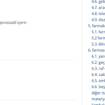
4.6. geb
4.7. ar
4.8. i̇s
4.9. doz
rostadil içerir.
5. farmakol
5.1. fa
5.2 far
5.3. kli
6. farmasöt
6.1. ya
6.2. geç
6.3. ra
6.4. sa
6.5. amb
6.6. be
diğer ö
materya