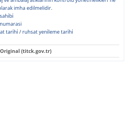
j ve ambalaj atıklarının kontrolü yönetmelikleri”ne
larak imha edilmelidir.
ahi̇bi̇
 numarasi
sat tari̇hi̇ / ruhsat yeni̇leme tari̇hi̇
Original (titck.gov.tr)