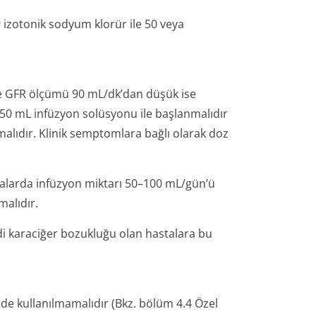
 izotonik sodyum klorür ile 50 veya
ve GFR ölçümü 90 mL/dk’dan düşük ise
250 mL infüzyon solüsyonu ile başlanmalıdır
malıdır. Klinik semptomlara bağlı olarak doz
talarda infüzyon miktarı 50–100 mL/gün’ü
malıdır.
ddi karaciğer bozukluğu olan hastalara bu
e kullanılmamalıdır (Bkz. bölüm 4.4 Özel