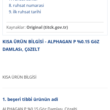
8. ruhsat numarasi
9. i̇lk ruhsat tari̇hi̇
Kaynaklar:
Original (titck.gov.tr)
KISA ÜRÜN BİLGİSİ - ALPHAGAN P %0.15 GöZ
DAMLASı, ÇöZELT
KISA ÜRÜN BİLGİSİ
1. beşeri̇ tibbi̇ ürünün adi
ALPHAGAN P %0.15 Göz Damlası, Çözelti