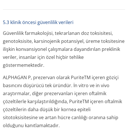
6. farmasöti̇k özelli̇kler
6.1 yardımcı maddelerin listesi
PuriteTM (Stabilize oksikloro kompleksi)
Borik asit
Kalsiyum klorür dihidrat
Magnezyum klorür heksahidrat
Potasyum klorür
Sodyum borat dekahidrat