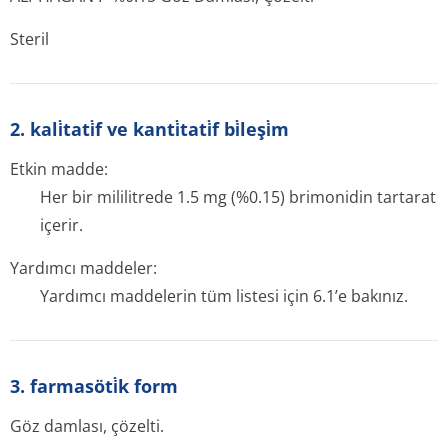
Steril
2. kali̇tati̇f ve kanti̇tati̇f bi̇leşi̇m
Etkin madde:
Her bir mililitrede 1.5 mg (%0.15) brimonidin tartarat
içerir.
Yardımcı maddeler:
Yardımcı maddelerin tüm listesi için 6.1’e bakınız.
3. farmasöti̇k form
Göz damlası, çözelti.