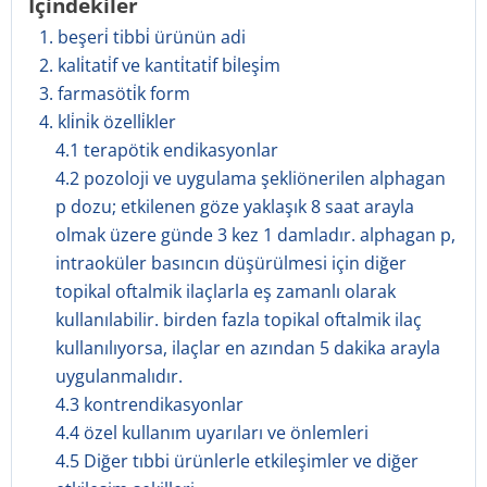
İçindekiler
1. beşeri̇ tibbi̇ ürünün adi
2. kali̇tati̇f ve kanti̇tati̇f bi̇leşi̇m
3. farmasöti̇k form
4. kli̇ni̇k özelli̇kler
4.1 terapötik endikasyonlar
4.2 pozoloji ve uygulama şekliönerilen alphagan
p dozu; etkilenen göze yaklaşık 8 saat arayla
olmak üzere günde 3 kez 1 damladır. alphagan p,
intraoküler basıncın düşürülmesi için diğer
topikal oftalmik ilaçlarla eş zamanlı olarak
kullanılabilir. birden fazla topikal oftalmik ilaç
kullanılıyorsa, ilaçlar en azından 5 dakika arayla
uygulanmalıdır.
4.3 kontrendikasyonlar
4.4 özel kullanım uyarıları ve önlemleri
4.5 Diğer tıbbi ürünlerle etkileşimler ve diğer