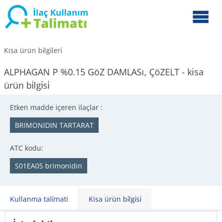
Kisa ürün bi̇lgi̇leri̇
ALPHAGAN P %0.15 GöZ DAMLASı, ÇöZELT - kisa
ürün bi̇lgi̇si̇
Etken madde içeren ilaçlar :
BRIMONIDIN TARTARAT
ATC kodu:
S01EA05 brimonidin
Kullanma tali̇mati
Kisa ürün bi̇lgi̇si̇