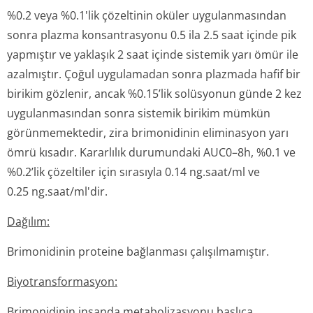
%0.2 veya %0.1'lik çözeltinin oküler uygulanmasından
sonra plazma konsantrasyonu 0.5 ila 2.5 saat içinde pik
yapmıştır ve yaklaşık 2 saat içinde sistemik yarı ömür ile
azalmıştır. Çoğul uygulamadan sonra plazmada hafif bir
birikim gözlenir, ancak %0.15’lik solüsyonun günde 2 kez
uygulanmasından sonra sistemik birikim mümkün
görünmemektedir, zira brimonidinin eliminasyon yarı
ömrü kısadır. Kararlılık durumundaki AUC0–8h, %0.1 ve
%0.2’lik çözeltiler için sırasıyla 0.14 ng.saat/ml ve
0.25 ng.saat/ml'dir.
Dağılım:
Brimonidinin proteine bağlanması çalışılmamıştır.
Biyotransforma­syon:
Brimonidinin insanda metabolizasyonu başlıca