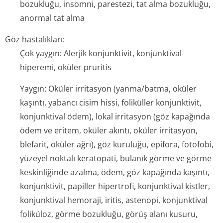
bozukluğu, insomni, parestezi, tat alma bozukluğu,
anormal tat alma
Göz hastalıkları:
Çok yaygın: Alerjik konjunktivit, konjunktival
hiperemi, oküler pruritis
Yaygın: Oküler irritasyon (yanma/batma, oküler
kaşıntı, yabancı cisim hissi, foliküller konjunktivit,
konjunktival ödem), lokal irritasyon (göz kapağında
ödem ve eritem, oküler akıntı, oküler irritasyon,
blefarit, oküler ağrı), göz kuruluğu, epifora, fotofobi,
yüzeyel noktalı keratopati, bulanık görme ve görme
keskinliğinde azalma, ödem, göz kapağında kaşıntı,
konjunktivit, papiller hipertrofi, konjunktival kistler,
konjunktival hemoraji, iritis, astenopi, konjunktival
foliküloz, görme bozukluğu, görüş alanı kusuru,