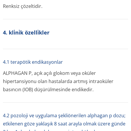
Renksiz çözeltidir.
4. kli̇ni̇k özelli̇kler
4.1 terapötik endikasyonlar
ALPHAGAN P, açık açılı glokom veya oküler
hipertansiyonu olan hastalarda artmış intraoküler
basıncın (IOB) düşürülmesinde endikedir.
4.2 pozoloji ve uygulama şekliönerilen alphagan p dozu;
etkilenen göze yaklaşık 8 saat arayla olmak üzere günde