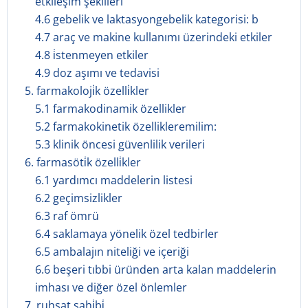
etkileşim şekilleri
4.6 gebelik ve laktasyongebelik kategorisi: b
4.7 araç ve makine kullanımı üzerindeki etkiler
4.8 i̇stenmeyen etkiler
4.9 doz aşımı ve tedavisi
5. farmakoloji̇k özelli̇kler
5.1 farmakodinamik özellikler
5.2 farmakokinetik özellikleremilim:
5.3 klinik öncesi güvenlilik verileri
6. farmasöti̇k özelli̇kler
6.1 yardımcı maddelerin listesi
6.2 geçimsizlikler
6.3 raf ömrü
6.4 saklamaya yönelik özel tedbirler
6.5 ambalajın niteliği ve içeriği
6.6 beşeri tıbbi üründen arta kalan maddelerin
imhası ve diğer özel önlemler
7. ruhsat sahi̇bi̇