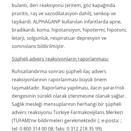
bulantı, deri reaksiyonu (eritem, göz kapağında
pruritis, raş ve vazodilatasyon dahil), senkop ve
taşikardi. ALPHAGANP kullanılan infantlarda apne,
bradikardi, koma, hipotansiyon, hipotermi, hipotoni,
letarji, solgunluk, respiratuar depresyon ve
somnolans bildirilmiştir.
Şüpheli advers reaksiyonların raporlanması:
Ruhsatlandırma sonrası şüpheli ilaç advers
reaksiyonlarının raporlanması büyük önem
taşımaktadır. Raporlama yapılması, ilacın yarar/risk
dengesinin sürekli olarak izlenmesine olanak sağlar.
Sağlık mesleği mensuplarının herhangi bir şüpheli
advers reaksiyonu Türkiye Farmakovijilans Merkezi
(TÜFAM)’ne bildirmeleri gerekmektedir (; e-posta: ;
tel: 0 800 314 00 08; faks: 0 312 218 35 99).