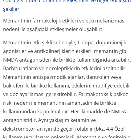
4.5. diğer tıbbi ürünler ile etkileşimler ve diğer etkileşim
şekilleri
Memantinin farmakolojik etkileri ve etki mekanizması
nedeni ile aşağıdaki etkileşmeler oluşabilir:
Memantinin etki şekli sebebiyle; L-dopa, dopamineıjik
agonistler ve antikolinerjiklerin etkileri, memantin gibi
NMDA antagonistleri ile birlikte kullanıldığında artabilir.
Barbitüratlarm ve nöroleptiklerin etkilerini azaltabilir.
Memantinin antispazmodik ajanlar, dantrolen veya
baklofen ile birlikte kullanımı; etkilerini modifiye edebilir
ve doz ayarlaması gerektirebilir. Farmakotoksik psikoz
riski nedeni ile memantinin amantadin ile birlikte
kullanımından kaçınılmalıdır. Her iki madde de NMDA-
antagonistidir. Aynı yaklaşım ketamin ve
dekstrometorfan için de geçerli olabilir (bkz. 4.4 Özel
kullanım uyarıları ve önlemleri). Memantin ve fenitoinin