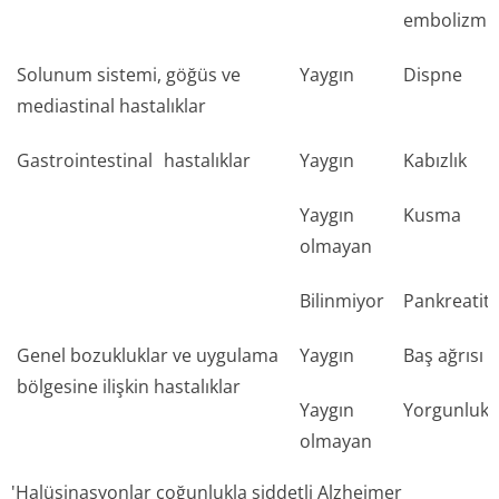
embolizm
Solunum sistemi, göğüs ve
Yaygın
Dispne
mediastinal hastalıklar
Gastrointestinal
hastalıklar
Yaygın
Kabızlık
Yaygın
Kusma
olmayan
Bilinmiyor
Pankreatit
Genel bozukluklar ve uygulama
Yaygın
Baş ağrısı
bölgesine ilişkin hastalıklar
Yaygın
Yorgunluk
olmayan
'Halüsinasyonlar çoğunlukla şiddetli Alzheimer