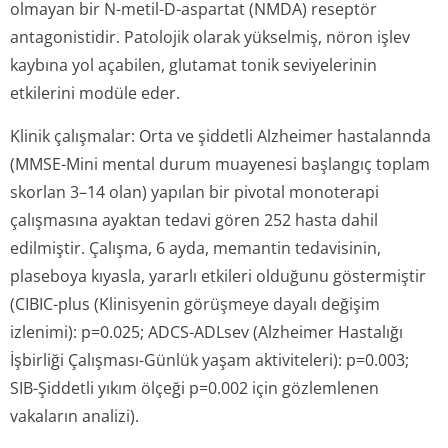
olmayan bir N-metil-D-aspartat (NMDA) reseptör
antagonistidir. Patolojik olarak yükselmiş, nöron işlev
kaybına yol açabilen, glutamat tonik seviyelerinin
etkilerini modüle eder.
Klinik çalışmalar:
Orta ve şiddetli Alzheimer hastalannda
(MMSE-Mini mental durum muayenesi başlangıç toplam
skorlan 3–14 olan) yapılan bir pivotal monoterapi
çalışmasına ayaktan tedavi gören 252 hasta dahil
edilmiştir. Çalışma, 6 ayda, memantin tedavisinin,
plaseboya kıyasla, yararlı etkileri olduğunu göstermiştir
(CIBIC-plus (Klinisyenin görüşmeye dayalı değişim
izlenimi): p=0.025; ADCS-ADLsev (Alzheimer Hastalığı
İşbirliği Çalışması-Günlük yaşam aktiviteleri): p=0.003;
SIB-Şiddetli yıkım ölçeği p=0.002 için gözlemlenen
vakaların analizi).