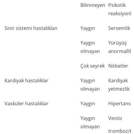
Bilinmeyen
Psikotik
reaksiyonl
Sinir sistemi hastalıklan
Yaygın
Sersemlik h
Yaygın
Yürüyüş
olmayan
anormalliliğ
Çok seyrek
Nöbetler
Kardiyak hastalıklar
Yaygın
Kardiyak
olmayan
yetmezlik
Vasküler hastalıklar
Yaygın
Hipertansi
Yaygın
Venöz
olmayan
tromboz/t