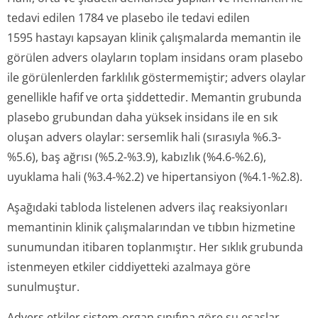
tedavi edilen 1784 ve plasebo ile tedavi edilen
1595 hastayı kapsayan klinik çalışmalarda memantin ile
görülen advers olayların toplam insidans oram plasebo
ile görülenlerden farklılık göstermemiştir; advers olaylar
genellikle hafif ve orta şiddettedir. Memantin grubunda
plasebo grubundan daha yüksek insidans ile en sık
oluşan advers olaylar: sersemlik hali (sırasıyla %6.3-
%5.6), baş ağrısı (%5.2-%3.9), kabızlık (%4.6-%2.6),
uyuklama hali (%3.4-%2.2) ve hipertansiyon (%4.1-%2.8).
Aşağıdaki tabloda listelenen advers ilaç reaksiyonları
memantinin klinik çalışmalarından ve tıbbın hizmetine
sunumundan itibaren toplanmıştır. Her sıklık grubunda
istenmeyen etkiler ciddiyetteki azalmaya göre
sunulmuştur.
Advers etkiler sistem-organ sınıfına göre şu esaslar