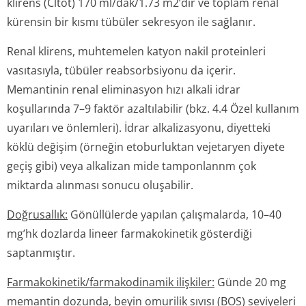
klirens (Cltot) 170 ml/dak/1.73 m2’dir ve toplam renal
kürensin bir kısmı tübüler sekresyon ile sağlanır.
Renal klirens, muhtemelen katyon nakil proteinleri
vasıtasıyla, tübüler reabsorbsiyonu da içerir.
Memantinin renal eliminasyon hızı alkali idrar
koşullarında 7–9 faktör azaltılabilir
(bkz. 4.4 Özel kullanım
uyarıları ve önlemleri).
İdrar alkalizasyonu, diyetteki
köklü değişim (örneğin etoburluktan vejetaryen diyete
geçiş gibi) veya alkalizan mide tamponlannm çok
miktarda alınması sonucu oluşabilir.
Doğrusallık:
Gönüllülerde yapılan çalışmalarda, 10–40
mg’hk dozlarda lineer farmakokinetik gösterdiği
saptanmıştır.
Farmakokinetik/far­makodinamik ilişkiler:
Günde 20 mg
memantin dozunda, beyin omurilik sıvısı (BOS) seviyeleri