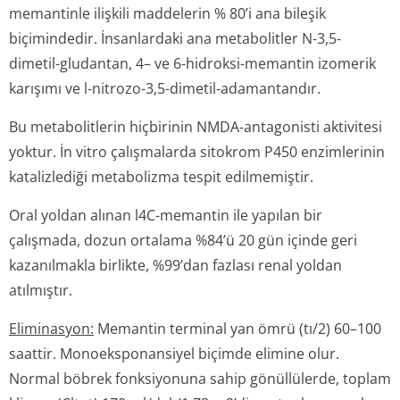
memantinle ilişkili maddelerin % 80’i ana bileşik
biçimindedir. İnsanlardaki ana metabolitler N-3,5-
dimetil-gludantan, 4– ve 6-hidroksi-memantin izomerik
karışımı ve l-nitrozo-3,5-dimetil-adamantandır.
Bu metabolitlerin hiçbirinin NMDA-antagonisti aktivitesi
yoktur.
İn vitro
çalışmalarda sitokrom P450 enzimlerinin
katalizlediği metabolizma tespit edilmemiştir.
Oral yoldan alınan l4C-memantin ile yapılan bir
çalışmada, dozun ortalama %84’ü 20 gün içinde geri
kazanılmakla birlikte, %99’dan fazlası renal yoldan
atılmıştır.
Eliminasyon:
Memantin terminal yan ömrü (tı/2) 60–100
saattir. Monoeksponansiyel biçimde elimine olur.
Normal böbrek fonksiyonuna sahip gönüllülerde, toplam