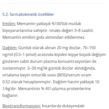
5.2. farmakokinetik özellikler
Emilim:
Memantin yaklaşık %100’lük mutlak
biyoyararlanıma sahiptir. tmaks değeri 3–8 saattir.
Memantin emilimi gıda alımından etkilenmez.
Dağılım:
Günlük olarak alınan 20 mg dozlar, 70–150
ng/ml (0.5–1 pmol) arasında kişiden kişiye büyük değişim
gösteren sabit durum plazma konsantrasyonları ile
sonlanmıştır. 5–30 mg’lık günlük dozlar alındığında,
ortalama beyin omurilik sıvısı (BOS)/serum oram
0.52 olarak hesaplanmıştır. Dağılım hacmi yaklaşık 10
1/kg’dır. Memantinin % 45’i plazma proteinlerine
bağlanır.
Biyotransforma­syon:
İnsanlarda dolaşımdaki