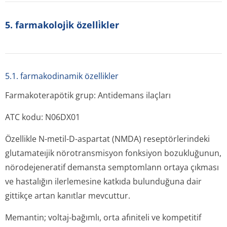
5. farmakoloji̇k özelli̇kler
5.1. farmakodinamik özellikler
Farmakoterapötik grup: Antidemans ilaçları
ATC kodu: N06DX01
Özellikle N-metil-D-aspartat (NMDA) reseptörlerindeki
glutamateıjik nörotransmisyon fonksiyon bozukluğunun,
nörodejeneratif demansta semptomlann ortaya çıkması
ve hastalığın ilerlemesine katkıda bulunduğuna dair
gittikçe artan kanıtlar mevcuttur.
Memantin; voltaj-bağımlı, orta afıniteli ve kompetitif