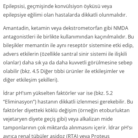
Epilepsisi, geçmişinde konvülsiyon öyküsü veya
epilepsiye eğilimi olan hastalarda dikkatli olunmalıdır.
Amantadin, ketamin veya dekstrometorfan gibi NMDA
antagonistleri ile birlikte kullanımından kaçınılmalıdır. Bu
bileşikler memantin ile aynı reseptör sistemine etki edip,
advers etkilerin (özellikle santral sinir sistemi ile ilişkili
olanlar) daha sık ya da daha kuvvetli görülmesine sebep
olabilir
(bkz. 4.5 Diğer tıbbi ürünler ile etkileşimler ve
diğer etkileşim şekilleri).
İdrar pH’sım yükselten faktörler var ise
(bkz. 5.2
“Eliminasyon”)
hastanın dikkatli izlenmesi gerekebilir. Bu
faktörler diyetteki köklü değişim (örneğin etoburluktan
vejetaryen diyete geçiş gibi) veya alkalizan mide
tamponlarının çok miktarda alınmasını içerir. İdrar pH’sı
ayrıca renal tübüler asidoz (RTA) veya
Proteus