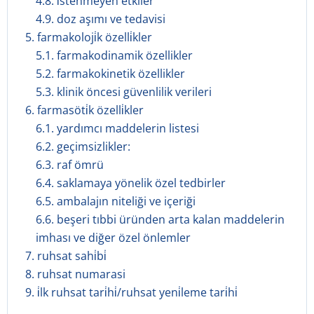
4.8. i̇stenmeyen etkiler
4.9. doz aşımı ve tedavisi
5. farmakoloji̇k özelli̇kler
5.1. farmakodinamik özellikler
5.2. farmakokinetik özellikler
5.3. klinik öncesi güvenlilik verileri
6. farmasöti̇k özelli̇kler
6.1. yardımcı maddelerin listesi
6.2. geçimsizlikler:
6.3. raf ömrü
6.4. saklamaya yönelik özel tedbirler
6.5. ambalajın niteliği ve içeriği
6.6. beşeri tıbbi üründen arta kalan maddelerin
imhası ve diğer özel önlemler
7. ruhsat sahi̇bi̇
8. ruhsat numarasi
9. i̇lk ruhsat tari̇hi̇/ruhsat yeni̇leme tari̇hi̇