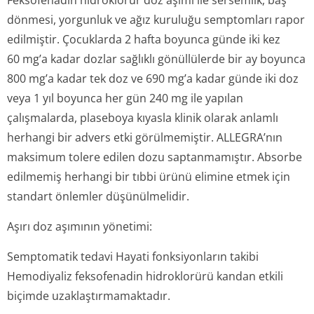
Feksofenadin hidroklorür doz aşımı ile sersemlik, baş
dönmesi, yorgunluk ve ağız kuruluğu semptomları rapor
edilmiştir. Çocuklarda 2 hafta boyunca günde iki kez
60 mg’a kadar dozlar sağlıklı gönüllülerde bir ay boyunca
800 mg’a kadar tek doz ve 690 mg’a kadar günde iki doz
veya 1 yıl boyunca her gün 240 mg ile yapılan
çalışmalarda, plaseboya kıyasla klinik olarak anlamlı
herhangi bir advers etki görülmemiştir. ALLEGRA’nın
maksimum tolere edilen dozu saptanmamıştır. Absorbe
edilmemiş herhangi bir tıbbi ürünü elimine etmek için
standart önlemler düşünülmelidir.
Aşırı doz aşımının yönetimi:
Semptomatik tedavi Hayati fonksiyonların takibi
Hemodiyaliz feksofenadin hidroklorürü kandan etkili
biçimde uzaklaştırmamak­tadır.