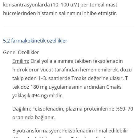
konsantrasyonlarda (10–100 uM) peritoneal mast
hücrelerinden histamin salınımını inhibe etmiştir.
5.2 farmakokinetik özellikler
Genel Özellikler
Emilim:
Oral yolla alınımını takiben feksofenadin
hidroklorür vücut tarafından hemen emilerek, dozu
takip eden 1–3. saatlerde Tmaks değerine ulaşır. T
tek doz 180 mg uygulamasının ardından Cmaks
yaklaşık 494 ng/ml’dir.
Dağılım:
Feksofenadin, plazma proteinlerine %60–70
oranında bağlanır.
Biyotransforma­syon:
Feksofenadin ihmal edilebilir