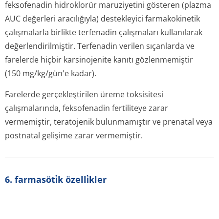
feksofenadin hidroklorür maruziyetini gösteren (plazma
AUC değerleri aracılığıyla) destekleyici farmakokinetik
çalışmalarla birlikte terfenadin çalışmaları kullanılarak
değerlendiril­miştir. Terfenadin verilen sıçanlarda ve
farelerde hiçbir karsinojenite kanıtı gözlenmemiştir
(150 mg/kg/gün'e kadar).
Farelerde gerçekleştirilen üreme toksisitesi
çalışmalarında, feksofenadin fertiliteye zarar
vermemiştir, teratojenik bulunmamıştır ve prenatal veya
postnatal gelişime zarar vermemiştir.
6. farmasöti̇k özelli̇kler