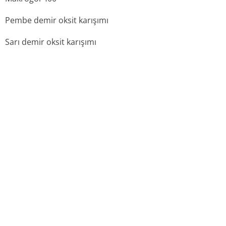
Pembe demir oksit karışımı
Sarı demir oksit karışımı
6.2 geçimsizlikler
Geçerli değildir.
6.3 raf ömrü
36 ay
6.4 saklamaya yönelik özel tedbirler