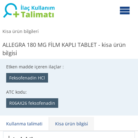
Kisa ürün bi̇lgi̇leri̇
ALLEGRA 180 MG FİLM KAPLI TABLET - kisa ürün
bi̇lgi̇si̇
Etken madde içeren ilaçlar :
Feksofenadin HCl
ATC kodu:
R06AX26 feksofenadin
Kullanma tali̇mati
Kisa ürün bi̇lgi̇si̇