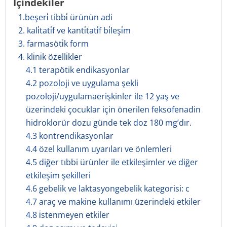
İçindekiler
1.beşeri̇ tibbi̇ ürünün adi
2. kali̇tati̇f ve kanti̇tati̇f bi̇leşi̇m
3. farmasöti̇k form
4. kli̇ni̇k özelli̇kler
4.1 terapötik endikasyonlar
4.2 pozoloji ve uygulama şekli
pozoloji/uygulamaerişkinler ile 12 yaş ve
üzerindeki çocuklar için önerilen feksofenadin
hidroklorür dozu günde tek doz 180 mg’dır.
4.3 kontrendikasyonlar
4.4 özel kullanım uyarıları ve önlemleri
4.5 diğer tıbbi ürünler ile etkileşimler ve diğer
etkileşim şekilleri
4.6 gebelik ve laktasyongebelik kategorisi: c
4.7 araç ve makine kullanımı üzerindeki etkiler
4.8 i̇stenmeyen etkiler