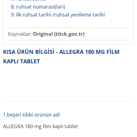
8. ruhsat numarasi(lari)
9. i̇lk ruhsat tari̇hi̇ /ruhsat yeni̇leme tari̇hi̇
Kaynaklar:
Original (titck.gov.tr)
KISA ÜRÜN BİLGİSİ - ALLEGRA 180 MG FİLM
KAPLI TABLET
1.beşeri̇ tibbi̇ ürünün adi
ALLEGRA 180 mg film kaplı tablet