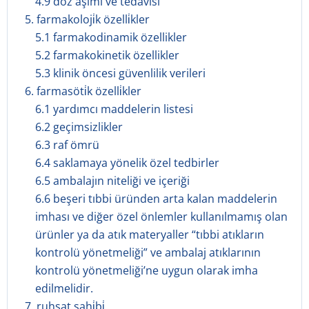
4.9 doz aşımı ve tedavisi
5. farmakoloji̇k özelli̇kler
5.1 farmakodinamik özellikler
5.2 farmakokinetik özellikler
5.3 klinik öncesi güvenlilik verileri
6. farmasöti̇k özelli̇kler
6.1 yardımcı maddelerin listesi
6.2 geçimsizlikler
6.3 raf ömrü
6.4 saklamaya yönelik özel tedbirler
6.5 ambalajın niteliği ve içeriği
6.6 beşeri tıbbi üründen arta kalan maddelerin
imhası ve diğer özel önlemler kullanılmamış olan
ürünler ya da atık materyaller “tıbbi atıkların
kontrolü yönetmeliği” ve ambalaj atıklarının
kontrolü yönetmeliği’ne uygun olarak imha
edilmelidir.
7. ruhsat sahi̇bi̇