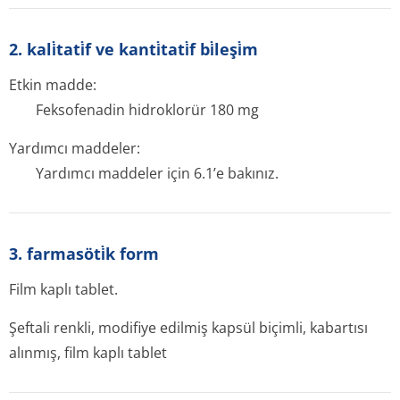
2. kali̇tati̇f ve kanti̇tati̇f bi̇leşi̇m
Etkin madde:
Feksofenadin hidroklorür 180 mg
Yardımcı maddeler:
Yardımcı maddeler için 6.1’e bakınız.
3. farmasöti̇k form
Film kaplı tablet.
Şeftali renkli, modifiye edilmiş kapsül biçimli, kabartısı
alınmış, film kaplı tablet