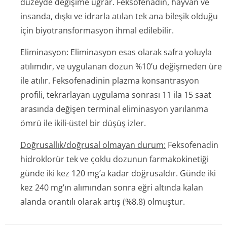
düzeyde değişime uğrar. Feksofenadin, hayvan ve
insanda, dışkı ve idrarla atılan tek ana bileşik olduğu
için biyotransformasyon ihmal edilebilir.
Eliminasyon:
Eliminasyon esas olarak safra yoluyla
atılımdır, ve uygulanan dozun %10’u değişmeden üre
ile atılır. Feksofenadinin plazma konsantrasyon
profili, tekrarlayan uygulama sonrası 11 ila 15 saat
arasında değişen terminal eliminasyon yarılanma
ömrü ile ikili-üstel bir düşüş izler.
Doğrusallık/doğru­sal olmayan durum:
Feksofenadin
hidroklorür tek ve çoklu dozunun farmakokinetiği
günde iki kez 120 mg’a kadar doğrusaldır. Günde iki
kez 240 mg’ın alımından sonra eğri altında kalan
alanda orantılı olarak artış (%8.8) olmuştur.