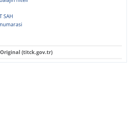
alajın niteli
T SAH
 numarasi
Original (titck.gov.tr)