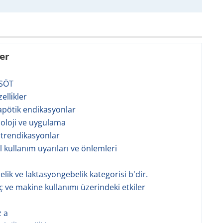
ler
SÖT
zelli̇kler
rapötik endikasyonlar
zoloji ve uygulama
ntrendikasyonlar
l kullanım uyarıları ve önlemleri
elik ve laktasyongebelik kategorisi b'dir.
aç ve makine kullanımı üzerindeki etkiler
z a