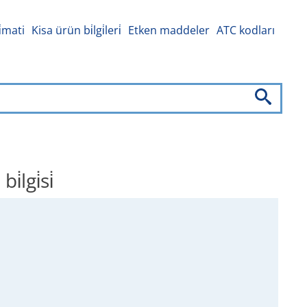
i̇mati
Kisa ürün bi̇lgi̇leri̇
Etken maddeler
ATC kodları
gi̇si̇