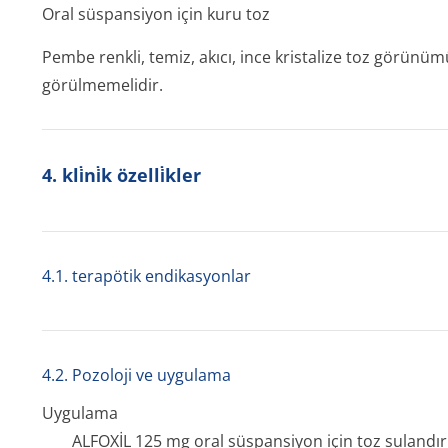
Oral süspansiyon için kuru toz
Pembe renkli, temiz, akıcı, ince kristalize toz görün
görülmemelidir.
4. kli̇ni̇k özelli̇kler
4.1. terapötik endikasyonlar
4.2. Pozoloji ve uygulama
Uygulama
ALFOXİL 125 mg oral süspansiyon için toz sulandırıla