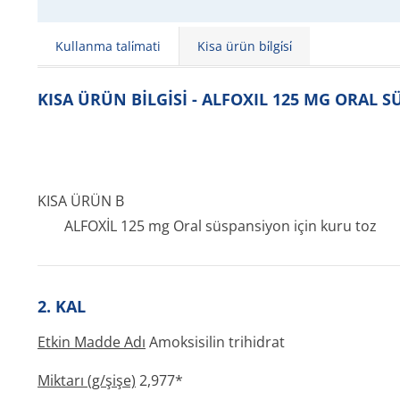
Kullanma tali̇mati
Kisa ürün bi̇lgi̇si̇
KISA ÜRÜN BİLGİSİ - ALFOXIL 125 MG ORAL 
KISA ÜRÜN B
ALFOXİL 125 mg Oral süspansiyon için kuru toz
2. KAL
Etkin Madde Adı
Amoksisilin trihidrat
Miktarı (g/şişe)
2,977*