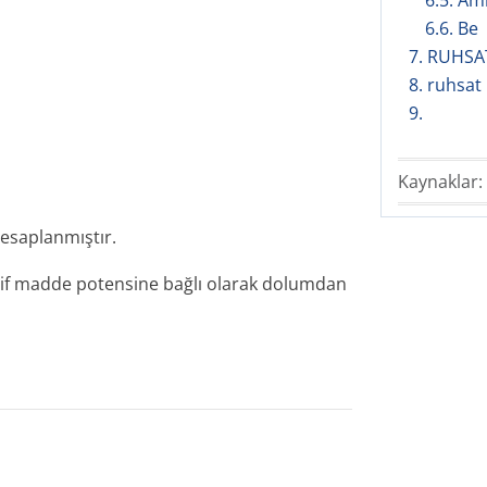
6.5. Amb
6.6. Be
7. RUHSA
8. ruhsat
9.
Kaynaklar:
esaplanmıştır.
aktif madde potensine bağlı olarak dolumdan