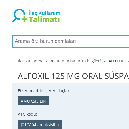
Ilac kullanma talimatı
»
Kisa ürün bi̇lgi̇leri̇
»
ALFOXIL 12
ALFOXIL 125 MG ORAL SÜSPANSI
Etken madde içeren ilaçlar :
AMOKSİSİLİN
ATC kodu:
J01CA04 amoksisilin