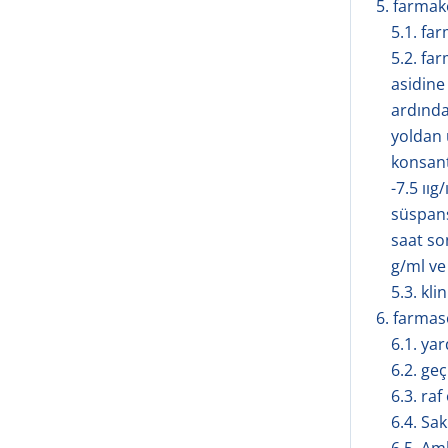
5. farmakol
5.1. fa
5.2. fa
asidine
ardında
yoldan 
konsantr
-7.5 ııg
süspans
saat son
g/ml ve 
5.3. kli
6. farmasöt
6.1. ya
6.2. geç
6.3. ra
6.4. Sa