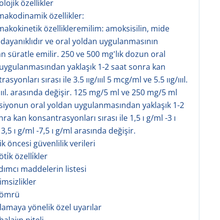
oji̇k özelli̇kler
rmakodinamik özellikler:
rmakokinetik özellikleremilim: amoksisilin, mide
 dayanıklıdır ve oral yoldan uygulanmasının
n süratle emilir. 250 ve 500 mg'lık dozun oral
uygulanmasından yaklaşık 1-2 saat sonra kan
asyonları sırası ile 3.5 ııg/ıııl 5 mcg/ml ve 5.5 ııg/ıııl.
/ıııl. arasında değişir. 125 mg/5 ml ve 250 mg/5 ml
iyonun oral yoldan uygulanmasından yaklaşık 1-2
ra kan konsantrasyonları sırası ile 1,5 ı g/ml -3 ı
3,5 ı g/ml -7,5 ı g/ml arasında değişir.
nik öncesi güvenlilik verileri
i̇k özelli̇kler
rdımcı maddelerin listesi
imsizlikler
f ömrü
klamaya yönelik özel uyarılar