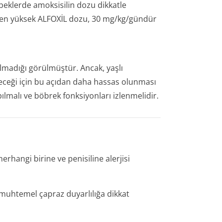
beklerde amoksisilin dozu dikkatle
 en yüksek ALFOXİL dozu, 30 mg/kg/gündür
.
 olmadığı görülmüştür. Ancak, yaşlı
eceği için bu açıdan daha hassas olunması
pılmalı ve böbrek fonksiyonları izlenmelidir.
rhangi birine ve penisiline alerjisi
e muhtemel çapraz duyarlılığa dikkat