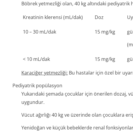
Böbrek yetmezliği olan, 40 kg altındaki pediyatrik 
Kreatinin klerensi (mL/dak)
Doz
Uy
10 – 30 mL/dak
15 mg/kg
gü
(m
< 10 mL/dak
15 mg/kg
gü
Karaciğer yetmezliği:
Bu hastalar için özel bir uyarı
Pediyatrik popülasyon
Yukarıdaki şemada çocuklar için önerilen dozaj, vücu
uygundur.
Vücut ağırlığı 40 kg ve üzerinde olan çocuklara eri
Yenidoğan ve küçük bebeklerde renal fonksiyonlar