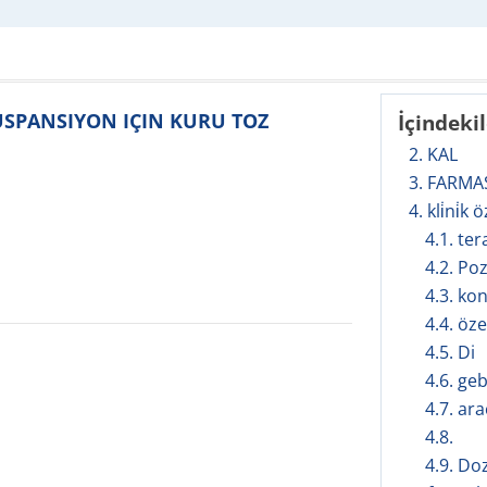
SÜSPANSIYON IÇIN KURU TOZ
İçindeki
2. KAL
3. FARMA
4. kli̇ni̇k ö
4.1. te
4.2. Po
4.3. ko
4.4. öze
4.5. Di
4.6. geb
4.7. ar
4.8.
4.9. Do