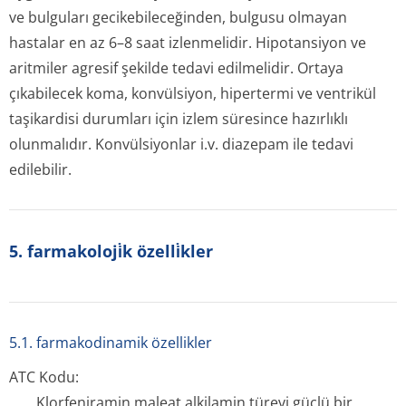
ve bulguları gecikebileceğinden, bulgusu olmayan
hastalar en az 6–8 saat izlenmelidir. Hipotansiyon ve
aritmiler agresif şekilde tedavi edilmelidir. Ortaya
çıkabilecek koma, konvülsiyon, hipertermi ve ventrikül
taşikardisi durumları için izlem süresince hazırlıklı
olunmalıdır. Konvülsiyonlar i.v. diazepam ile tedavi
edilebilir.
5. farmakoloji̇k özelli̇kler
5.1. farmakodinamik özellikler
ATC Kodu:
Klorfeniramin maleat alkilamin türevi güçlü bir