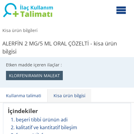
Kisa ürün bi̇lgi̇leri̇
ALERFİN 2 MG/5 ML ORAL ÇÖZELTİ - kisa ürün
bi̇lgi̇si̇
Etken madde içeren ilaçlar :
KLORFENIRAMIN MALEAT
Kullanma tali̇mati
Kisa ürün bi̇lgi̇si̇
İçindekiler
1. beşeri̇ tibbi̇ ürünün adi
2. kali̇tati̇f ve kanti̇tati̇f bi̇leşi̇m