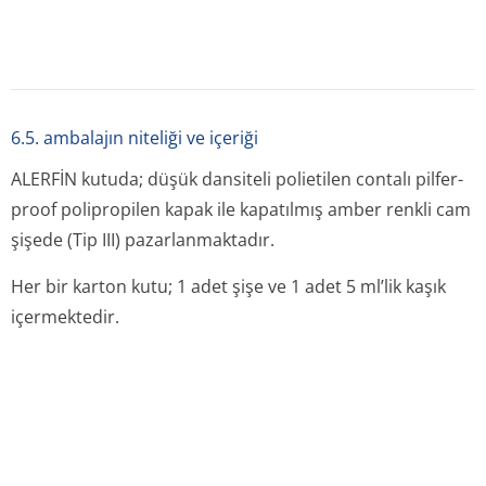
10. küb’ün yeni̇lenme tari̇hi̇