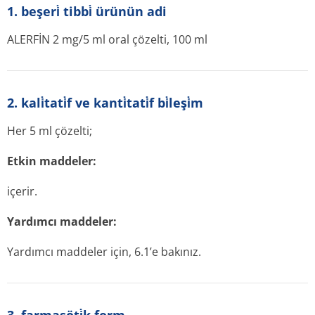
1. beşeri̇ tibbi̇ ürünün adi
ALERFİN 2 mg/5 ml oral çözelti, 100 ml
2. kali̇tati̇f ve kanti̇tati̇f bi̇leşi̇m
Her 5 ml çözelti;
Etkin maddeler:
içerir.
Yardımcı maddeler:
Yardımcı maddeler için, 6.1’e bakınız.