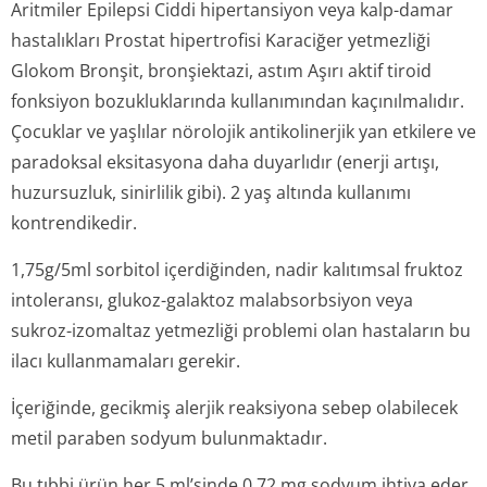
Aritmiler Epilepsi Ciddi hipertansiyon veya kalp-damar
hastalıkları Prostat hipertrofisi Karaciğer yetmezliği
Glokom Bronşit, bronşiektazi, astım Aşırı aktif tiroid
fonksiyon bozukluklarında kullanımından kaçınılmalıdır.
Çocuklar ve yaşlılar nörolojik antikolinerjik yan etkilere ve
paradoksal eksitasyona daha duyarlıdır (enerji artışı,
huzursuzluk, sinirlilik gibi). 2 yaş altında kullanımı
kontrendikedir.
1,75g/5ml sorbitol içerdiğinden, nadir kalıtımsal fruktoz
intoleransı, glukoz-galaktoz malabsorbsiyon veya
sukroz-izomaltaz yetmezliği problemi olan hastaların bu
ilacı kullanmamaları gerekir.
İçeriğinde, gecikmiş alerjik reaksiyona sebep olabilecek
metil paraben sodyum bulunmaktadır.
Bu tıbbi ürün her 5 ml’sinde 0.72 mg sodyum ihtiva eder.