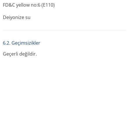
FD&C yellow no:6 (E110)
Deiyonize su
6.2. Geçimsizikler
Geçerli değildir.
6.3. raf ömrü
24 ay
6.4. saklamaya yönelik özel tedbirler
25OC’nin altındaki oda sıcaklığında saklayınız.