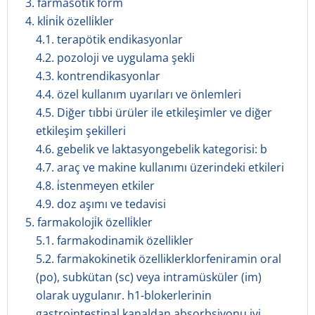
3. farmasöti̇k form
4. kli̇ni̇k özelli̇kler
4.1. terapötik endikasyonlar
4.2. pozoloji ve uygulama şekli
4.3. kontrendikasyonlar
4.4. özel kullanım uyarıları ve önlemleri
4.5. Diğer tıbbi ürüler ile etkileşimler ve diğer
etkileşim şekilleri
4.6. gebelik ve laktasyongebelik kategorisi: b
4.7. araç ve makine kullanımı üzerindeki etkileri
4.8. i̇stenmeyen etkiler
4.9. doz aşımı ve tedavisi
5. farmakoloji̇k özelli̇kler
5.1. farmakodinamik özellikler
5.2. farmakokinetik özelliklerklorfeniramin oral
(po), subkütan (sc) veya intramüsküler (im)
olarak uygulanır. h1-blokerlerinin
gastrointestinal kanaldan absorbsiyonu iyi