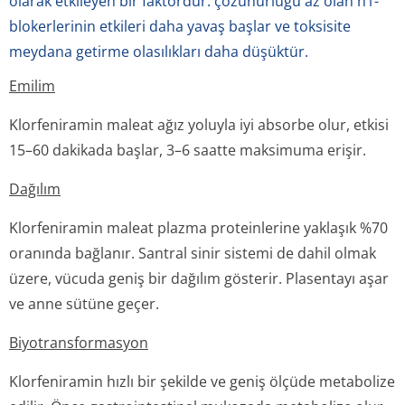
olarak etkileyen bir faktördür. çözünürlüğü az olan h1-
blokerlerinin etkileri daha yavaş başlar ve toksisite
meydana getirme olasılıkları daha düşüktür.
Emilim
Klorfeniramin maleat ağız yoluyla iyi absorbe olur, etkisi
15–60 dakikada başlar, 3–6 saatte maksimuma erişir.
Dağılım
Klorfeniramin maleat plazma proteinlerine yaklaşık %70
oranında bağlanır. Santral sinir sistemi de dahil olmak
üzere, vücuda geniş bir dağılım gösterir. Plasentayı aşar
ve anne sütüne geçer.
Biyotransforma­syon
Klorfeniramin hızlı bir şekilde ve geniş ölçüde metabolize