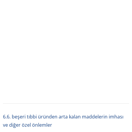
1. beşeri̇ tibbi̇ ürünün adi
ALERFİN 2 mg/5 ml oral çözelti, 100 ml