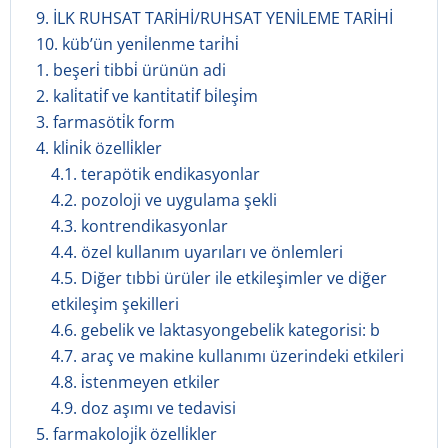
9. İLK RUHSAT TARİHİ/RUHSAT YENİLEME TARİHİ
10. küb’ün yeni̇lenme tari̇hi̇
1. beşeri̇ tibbi̇ ürünün adi
2. kali̇tati̇f ve kanti̇tati̇f bi̇leşi̇m
3. farmasöti̇k form
4. kli̇ni̇k özelli̇kler
4.1. terapötik endikasyonlar
4.2. pozoloji ve uygulama şekli
4.3. kontrendikasyonlar
4.4. özel kullanım uyarıları ve önlemleri
4.5. Diğer tıbbi ürüler ile etkileşimler ve diğer
etkileşim şekilleri
4.6. gebelik ve laktasyongebelik kategorisi: b
4.7. araç ve makine kullanımı üzerindeki etkileri
4.8. i̇stenmeyen etkiler
4.9. doz aşımı ve tedavisi
5. farmakoloji̇k özelli̇kler