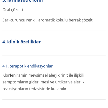
3. farmasöti̇k form
Oral çözelti
Sarı-turuncu renkli, aromatik kokulu berrak çözelti.
4. kli̇ni̇k özelli̇kler
4.1. terapötik endikasyonlar
Klorfeniramin mevsimsel alerjik rinit ile ilişkili
semptomların giderilmesi ve ürtiker ve alerjik
reaksiyonların tedavisinde kullanılır.