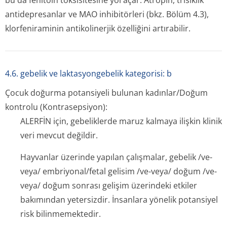
bu da fenitoin toksisitesine yol açar. Atropin, trisiklik
antidepresanlar ve MAO inhibitörleri (bkz. Bölüm 4.3),
klorfeniraminin antikolinerjik özelliğini artırabilir.
4.6. gebelik ve laktasyongebelik kategorisi: b
Çocuk doğurma potansiyeli bulunan kadınlar/Doğum
kontrolu (Kontrasepsiyon):
ALERFİN için, gebeliklerde maruz kalmaya ilişkin klinik
veri mevcut değildir.
Hayvanlar üzerinde yapılan çalışmalar, gebelik /ve-
veya/ embriyonal/fetal gelisim /ve-veya/ doğum /ve-
veya/ doğum sonrası gelişim üzerindeki etkiler
bakımından yetersizdir. İnsanlara yönelik potansiyel
risk bilinmemektedir.