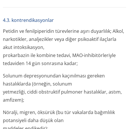
4.3. kontrendikasyonlar
Petidin ve fenilpiperidin türevlerine aşırı duyarlılık; Alkol,
narkotikler, analjezikler veya diğer psikoaktif ilaçlarla
akut intoksikasyon,
prokarbazin ile kombine tedavi, MAO-inhibitörleriyle
tedaviden 14 gün sonrasına kadar;
Solunum depresyonundan kaçınılması gereken
hastalıklarda (örneğin, solunum
yetmezliği, ciddi obstruktif pulmoner hastalıklar, astım,
amfizem);
Nöralji, migren, öksürük (bu tür vakalarda bağımlılık
potansiyeli daha düşük olan
maddeler endikedir);