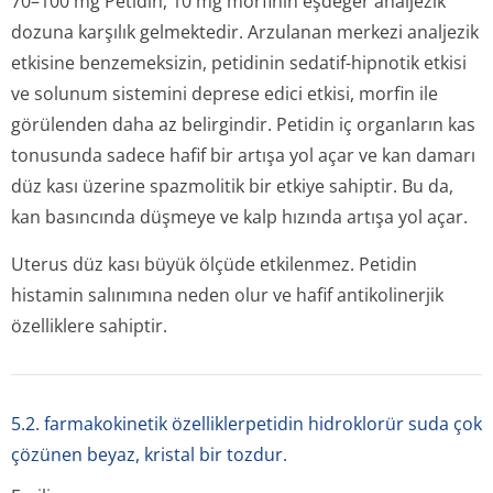
70–100 mg Petidin, 10 mg morfinin eşdeğer analjezik
dozuna karşılık gelmektedir. Arzulanan merkezi analjezik
etkisine benzemeksizin, petidinin sedatif-hipnotik etkisi
ve solunum sistemini deprese edici etkisi, morfin ile
görülenden daha az belirgindir. Petidin iç organların kas
tonusunda sadece hafif bir artışa yol açar ve kan damarı
düz kası üzerine spazmolitik bir etkiye sahiptir. Bu da,
kan basıncında düşmeye ve kalp hızında artışa yol açar.
Uterus düz kası büyük ölçüde etkilenmez. Petidin
histamin salınımına neden olur ve hafif antikolinerjik
özelliklere sahiptir.
5.2. farmakokinetik özelliklerpetidin hidroklorür suda çok
çözünen beyaz, kristal bir tozdur.