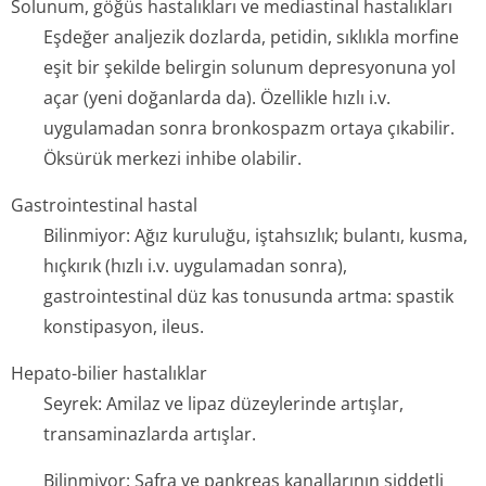
Solunum, göğüs hastalıkları ve mediastinal hastalıkları
Eşdeğer analjezik dozlarda, petidin, sıklıkla morfine
eşit bir şekilde belirgin solunum depresyonuna yol
açar (yeni doğanlarda da). Özellikle hızlı i.v.
uygulamadan sonra bronkospazm ortaya çıkabilir.
Öksürük merkezi inhibe olabilir.
Gastrointestinal hastal
Bilinmiyor: Ağız kuruluğu, iştahsızlık; bulantı, kusma,
hıçkırık (hızlı i.v. uygulamadan sonra),
gastrointestinal düz kas tonusunda artma: spastik
konstipasyon, i­leus.
Hepato-bilier hastalıklar
Seyrek: Amilaz ve lipaz düzeylerinde artışlar,
transaminazlarda artışlar.
Bilinmiyor: Safra ve pankreas kanallarının şiddetli