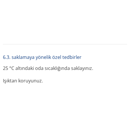
6.5. beşeri tıbbi üründen arta kalan maddelerin imhası
ve diğer özel önlemler
Ampul muhtevası s.c., i.m. ve yavaş i.v. uygulanır veya
parenteral uygulanacak uygun bir solüsyon içine
katılabilir.
Kullanılmamış olan ürünler ya da atık materyaller “Tıbbi
Atıkların Kontrolü Yönetmeliği” ve “Ambalaj ve Ambalaj
Atıklarının Kontrolü Yönetmeliği”ne uygun olarak imha
edilmelidir. Özel Narkotik Reçetesi ile satılır.