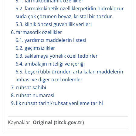
5.1. farmakodinamik özellikler
5.2. farmakokinetik özelliklerpetidin hidroklorür
suda çok çözünen beyaz, kristal bir tozdur.
5.3. klinik öncesi güvenlilik verileri
6. farmasöti̇k özelli̇kler
6.1. yardımcı maddelerin listesi
6.2. geçimsizlikler
6.3. saklamaya yönelik özel tedbirler
6.4. ambalajın niteliği ve içeriği
6.5. beşeri tıbbi üründen arta kalan maddelerin
imhası ve diğer özel önlemler
7. ruhsat sahi̇bi̇
8. ruhsat numarasi
9. i̇lk ruhsat tari̇hi̇/ruhsat yeni̇leme tari̇hi̇
Kaynaklar:
Original (titck.gov.tr)