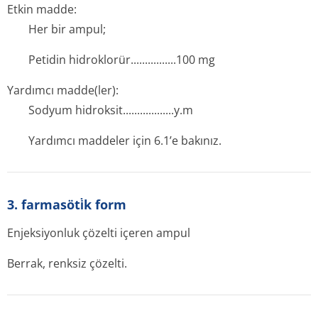
Etkin madde:
Her bir ampul;
Petidin hidroklorür..­.............­.100 mg
Yardımcı madde(ler):
Sodyum hidroksit....­.............­.y.m
Yardımcı maddeler için 6.1’e bakınız.
3. farmasöti̇k form
Enjeksiyonluk çözelti içeren ampul
Berrak, renksiz çözelti.