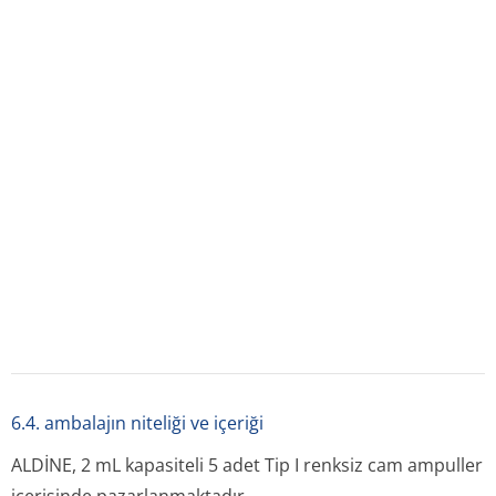
7. ruhsat sahi̇bi̇