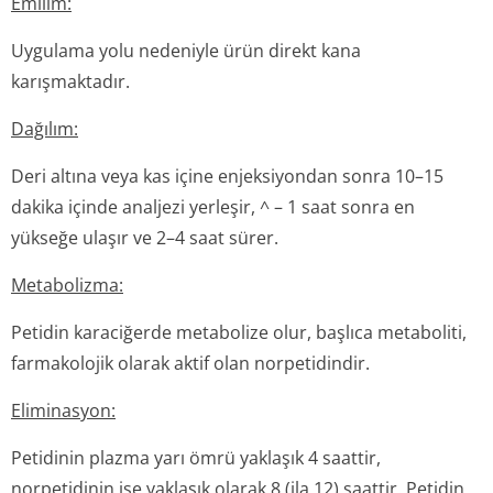
Emilim:
Uygulama yolu nedeniyle ürün direkt kana
karışmaktadır.
Dağılım:
Deri altına veya kas içine enjeksiyondan sonra 10–15
dakika içinde analjezi yerleşir, ^ – 1 saat sonra en
yükseğe ulaşır ve 2–4 saat sürer.
Metabolizma:
Petidin karaciğerde metabolize olur, başlıca metaboliti,
farmakolojik olarak aktif olan norpetidindir.
Eliminasyon:
Petidinin plazma yarı ömrü yaklaşık 4 saattir,
norpetidinin ise yaklaşık olarak 8 (ila 12) saattir. Petidin