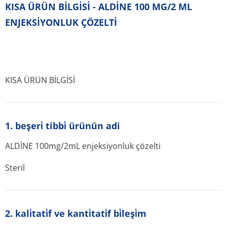
KISA ÜRÜN BİLGİSİ - ALDİNE 100 MG/2 ML
ENJEKSİYONLUK ÇÖZELTİ
KISA ÜRÜN BİLGİSİ
1. beşeri̇ tibbi̇ ürünün adi
ALDİNE 100mg/2mL enjeksiyonluk çözelti
Steril
2. kali̇tati̇f ve kanti̇tati̇f bi̇leşi̇m