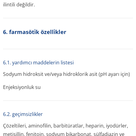
ilintili değildir.
6. farmasöti̇k özelli̇kler
6.1. yardımcı maddelerin listesi
Sodyum hidroksit ve/veya hidroklorik asit (pH ayarı için)
Enjeksiyonluk su
6.2. geçimsizlikler
Çözeltileri, aminofilin, barbitüratlar, heparin, iyodürler,
metisillin, fenitoin, sodyum bikarbonat, sülfadiazin ve