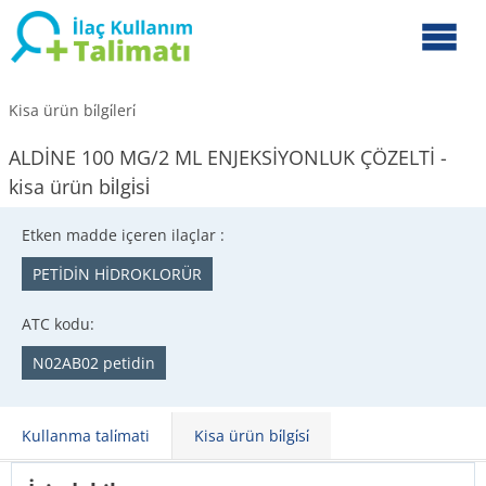
Kisa ürün bi̇lgi̇leri̇
ALDİNE 100 MG/2 ML ENJEKSİYONLUK ÇÖZELTİ -
kisa ürün bi̇lgi̇si̇
Etken madde içeren ilaçlar :
PETİDİN HİDROKLORÜR
ATC kodu:
N02AB02 petidin
Kullanma tali̇mati
Kisa ürün bi̇lgi̇si̇