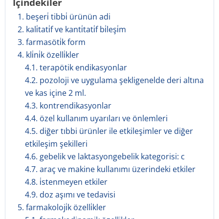
İçindekiler
1. beşeri̇ tibbi̇ ürünün adi
2. kali̇tati̇f ve kanti̇tati̇f bi̇leşi̇m
3. farmasöti̇k form
4. kli̇ni̇k özelli̇kler
4.1. terapötik endikasyonlar
4.2. pozoloji ve uygulama şekligenelde deri altına
ve kas içine 2 ml.
4.3. kontrendikasyonlar
4.4. özel kullanım uyarıları ve önlemleri
4.5. diğer tıbbi ürünler ile etkileşimler ve diğer
etkileşim şekilleri
4.6. gebelik ve laktasyongebelik kategorisi: c
4.7. araç ve makine kullanımı üzerindeki etkiler
4.8. i̇stenmeyen etkiler
4.9. doz aşımı ve tedavisi
5. farmakoloji̇k özelli̇kler