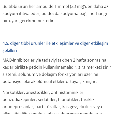
Bu tıbbi ürün her ampulde 1 mmol (23 mg)’den daha az
sodyum ihtiva eder; bu dozda sodyuma bağlı herhangi
bir uyarı gerekmemektedir.
4.5. diğer tıbbi ürünler ile etkileşimler ve diğer etkileşim
şekilleri
MAO-inhibitörleriyle tedaviyi takiben 2 hafta sonrasına
kadar birlikte petidin kullanılmamalıdır, zira merkezi sinir
sistemi, solunum ve dolaşım fonksiyonları üzerine
potansiyel olarak ölümcül etkiler ortaya çıkmıştır.
Narkotikler, anestezikler, antihistaminikler,
benzodiazepinler, sedatifler, hipnotikler, trisiklik
antidepresanlar, barbitüratlar, kas gevşeticileri veya
alkol gibi diğer merkezi olarak depresan maddelerle