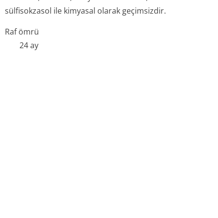
sülfisokzasol ile kimyasal olarak geçimsizdir.
Raf ömrü
24 ay
6.3. saklamaya yönelik özel tedbirler
25
°C
altındaki oda sıcaklığında saklayınız.
Işıktan koruyunuz.
6.4. ambalajın niteliği ve içeriği
ALDİNE, 2 mL kapasiteli 5 adet Tip I renksiz cam ampuller
içerisinde pazarlanmaktadır.