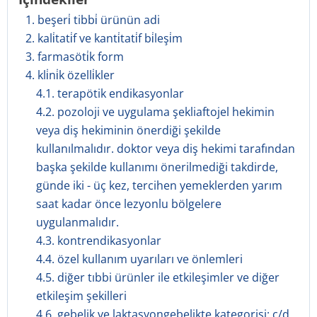
1. beşeri̇ tibbi̇ ürünün adi
2. kali̇tati̇f ve kanti̇tati̇f bi̇leşi̇m
3. farmasöti̇k form
4. kli̇ni̇k özelli̇kler
4.1. terapötik endikasyonlar
4.2. pozoloji ve uygulama şekliaftojel hekimin
veya diş hekiminin önerdiği şekilde
kullanılmalıdır. doktor veya diş hekimi tarafından
başka şekilde kullanımı önerilmediği takdirde,
günde iki - üç kez, tercihen yemeklerden yarım
saat kadar önce lezyonlu bölgelere
uygulanmalıdır.
4.3. kontrendikasyonlar
4.4. özel kullanım uyarıları ve önlemleri
4.5. diğer tıbbi ürünler ile etkileşimler ve diğer
etkileşim şekilleri
4.6. gebelik ve laktasyongebelikte kategorisi: c/d