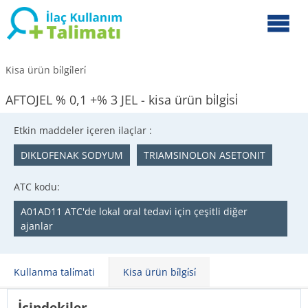
Kisa ürün bi̇lgi̇leri̇
AFTOJEL % 0,1 +% 3 JEL - kisa ürün bi̇lgi̇si̇
Etkin maddeler içeren ilaçlar :
DIKLOFENAK SODYUM
TRIAMSINOLON ASETONIT
ATC kodu:
A01AD11 ATC'de lokal oral tedavi için çeşitli diğer
ajanlar
Kullanma tali̇mati
Kisa ürün bi̇lgi̇si̇
İçindekiler