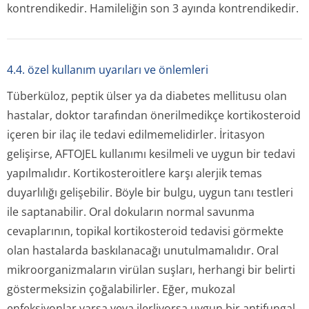
kontrendikedir. Hamileliğin son 3 ayında kontrendikedir.
4.4. özel kullanım uyarıları ve önlemleri
Tüberküloz, peptik ülser ya da diabetes mellitusu olan
hastalar, doktor tarafından önerilmedikçe kortikosteroid
içeren bir ilaç ile tedavi edilmemelidirler. İritasyon
gelişirse, AFTOJEL kullanımı kesilmeli ve uygun bir tedavi
yapılmalıdır. Kortikosteroitlere karşı alerjik temas
duyarlılığı gelişebilir. Böyle bir bulgu, uygun tanı testleri
ile saptanabilir. Oral dokuların normal savunma
cevaplarının, topikal kortikosteroid tedavisi görmekte
olan hastalarda baskılanacağı unutulmamalıdır. Oral
mikroorganizmaların virülan suşları, herhangi bir belirti
göstermeksizin çoğalabilirler. Eğer, mukozal
enfeksiyonlar varsa veya ilerliyorsa uygun bir antifungal