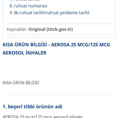
8. ruhsat numarasi
9. i̇lk ruhsat tari̇hi̇/ruhsat yeni̇leme tari̇hi̇
Kaynaklar:
Original (titck.gov.tr)
KISA ÜRÜN BİLGİSİ - AEROSA 25 MCG/125 MCG
AEROSOL İNHALER
KISA ÜRÜN BİLGİSİ
1. beşeri̇ tibbi̇ ürünün adi
AEROSA 25 mcg/125 mcg aerosol inhaler