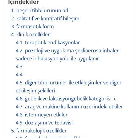
İçindekiler
1. beşeri̇ tibbi̇ ürünün adi
2. kali̇tati̇f ve kanti̇tati̇f bi̇leşi̇m
3. farmasöti̇k form
4. kli̇ni̇k özelli̇kler
4.1. terapötik endikasyonlar
4.2. pozoloji ve uygulama şekliaerosa inhaler
sadece inhalasyon yolu ile uygulanır.
4.3
4.4
4.5. diğer tıbbi ürünler ile etkileşimler ve diğer
etkileşim şekilleri
4.6. gebelik ve laktasyongebelik kategorisi: c.
4.7. araç ve makine kullanımı üzerindeki etkiler
4.8. i̇stenmeyen etkiler
4.9. doz aşımı ve tedavisi
5. farmakoloji̇k özelli̇kler