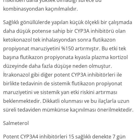
riskinden daha yüksek olmadığı sürece bu
kombinasyondan kaçınılmalıdır.
Sağlıklı gönüllülerde yapılan küçük ölçekli bir çalışmada
daha düşük potense sahip bir CYP3A inhibitörü olan
ketokonazol tek inhalasyondan sonra flutikazon
propiyonat maruziyetini %150 artırmıştır. Bu etki tek
başına flutikazon propiyonata kıyasla plazma kortizol
düzeyinde daha fazla düşüşe neden olmuştur.
İtrakonazol gibi diğer potent CYP3A inhibitörleri ile
birlikte tedavinin de sistemik flutikazon propiyonat
maruziyetini ve sistemik yan etki riskini artırması
beklenmektedir. Dikkatli olunması ve bu ilaçlarla uzun
süreli tedaviden mümkünse kaçınılması önerilmektedir.
Salmeterol
Potent CYP3A4 inhibitörleri 15 sağlıklı denekte 7 gün