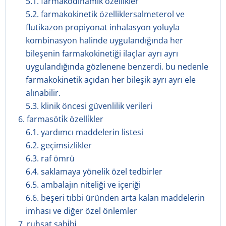
5.1. farmakodinamik özellikler
5.2. farmakokinetik özelliklersalmeterol ve
flutikazon propiyonat inhalasyon yoluyla
kombinasyon halinde uygulandığında her
bileşenin farmakokinetiği ilaçlar ayrı ayrı
uygulandığında gözlenene benzerdi. bu nedenle
farmakokinetik açıdan her bileşik ayrı ayrı ele
alınabilir.
5.3. klinik öncesi güvenlilik verileri
6. farmasöti̇k özelli̇kler
6.1. yardımcı maddelerin listesi
6.2. geçimsizlikler
6.3. raf ömrü
6.4. saklamaya yönelik özel tedbirler
6.5. ambalajın niteliği ve içeriği
6.6. beşeri tıbbi üründen arta kalan maddelerin
imhası ve diğer özel önlemler
7. ruhsat sahi̇bi̇