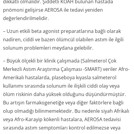
dikkatli olmalıdır. Şiddetli KOAH bulunan hastada
pnömoni gelişirse AEROSA ile tedavi yeniden
değerlendiril­melidir.
– Uzun etkili beta agonist preparatlarına bağlı olarak
nadiren, ciddi ve bazen ölümcül olabilen astım ile ilgili
solunum problemleri meydana gelebilir.
– Büyük ölçekli bir klinik çalışmada (Salmeterol Çok
Merkezli Astım Araştırma Çalışması -SMART) veriler Afro-
Amerikalı hastalarda, plaseboya kıyasla salmeterol
kullanımı sırasında solunum ile ilişkili ciddi olay veya
ölüm riskinin daha yüksek olduğunu düşündürmüştür.
Bu artışın farmakogenetiğe veya diğer faktörlere bağlı
olup olmadığı bilinmemektedir. Bu nedenle siyah Afrikalı
veya Afro-Karayip kökenli hastalara, AEROSA tedavisi
sırasında astım semptomları kontrol edilmezse veya