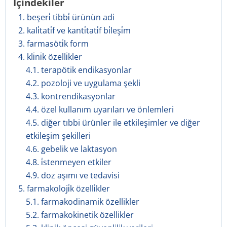
İçindekiler
1. beşeri̇ tibbi̇ ürünün adi
2. kali̇tati̇f ve kanti̇tati̇f bi̇leşi̇m
3. farmasöti̇k form
4. kli̇ni̇k özelli̇kler
4.1. terapötik endikasyonlar
4.2. pozoloji ve uygulama şekli
4.3. kontrendikasyonlar
4.4. özel kullanım uyarıları ve önlemleri
4.5. diğer tıbbi ürünler ile etkileşimler ve diğer
etkileşim şekilleri
4.6. gebelik ve laktasyon
4.8. i̇stenmeyen etkiler
4.9. doz aşımı ve tedavisi
5. farmakoloji̇k özelli̇kler
5.1. farmakodinamik özellikler
5.2. farmakokinetik özellikler