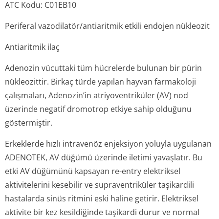
ATC Kodu: C01EB10
Periferal vazodilatör/an­tiaritmik etkili endojen nükleozit
Antiaritmik ilaç
Adenozin vücuttaki tüm hücrelerde bulunan bir pürin
nükleozittir. Birkaç türde yapılan hayvan farmakoloji
çalışmaları, Adenozin’in atriyoventriküler (AV) nod
üzerinde negatif dromotrop etkiye sahip olduğunu
göstermiştir.
Erkeklerde hızlı intravenöz enjeksiyon yoluyla uygulanan
ADENOTEK, AV düğümü üzerinde iletimi yavaşlatır. Bu
etki AV düğümünü kapsayan re-entry elektriksel
aktivitelerini kesebilir ve supraventriküler taşikardili
hastalarda sinüs ritmini eski haline getirir. Elektriksel
aktivite bir kez kesildiğinde taşikardi durur ve normal