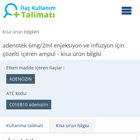
Kisa ürün bi̇lgi̇leri̇
adenotek 6mg/2ml enjeksiyon ve infüzyon için
çözelti içeren ampul - kisa ürün bi̇lgi̇si̇
Etken madde içeren ilaçlar :
ADENOZIN
ATC kodu:
C01EB10 adenozin
Kullanma tali̇mati
Kisa ürün bi̇lgi̇si̇