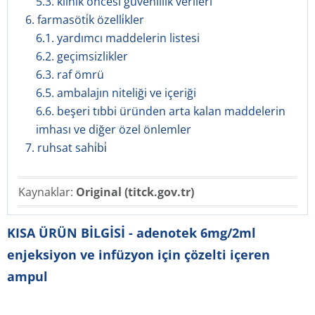
5.3. klinik öncesi güvenlilik verileri
6. farmasöti̇k özelli̇kler
6.1. yardımcı maddelerin listesi
6.2. geçimsizlikler
6.3. raf ömrü
6.5. ambalajın niteliği ve içeriği
6.6. beşeri tıbbi üründen arta kalan maddelerin
imhası ve diğer özel önlemler
7. ruhsat sahi̇bi̇
Kaynaklar:
Original (titck.gov.tr)
KISA ÜRÜN BİLGİSİ - adenotek 6mg/2ml
enjeksiyon ve infüzyon için çözelti içeren
ampul