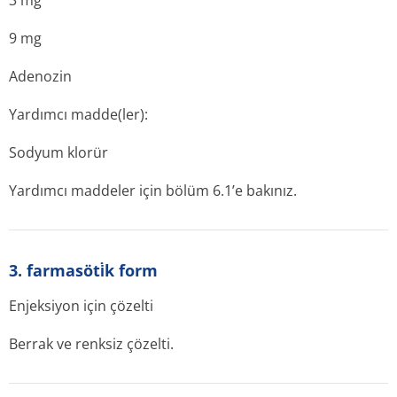
3 mg
9 mg
Adenozin
Yardımcı madde(ler):
Sodyum klorür
Yardımcı maddeler için bölüm 6.1’e bakınız.
3. farmasöti̇k form
Enjeksiyon için çözelti
Berrak ve renksiz çözelti.