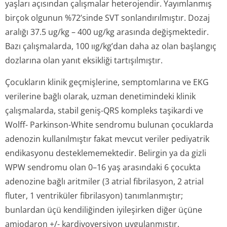
yaşları açısından çalışmalar heterojendir. Yayımlanmış
birçok olgunun %72’sinde SVT sonlandırılmıştır. Dozaj
aralığı 37.5 ug/kg – 400 ug/kg arasında değişmektedir.
Bazı çalışmalarda, 100 ııg/kg’dan daha az olan başlangıç
dozlarına olan yanıt eksikliği tartışılmıştır.
Çocukların klinik geçmişlerine, semptomlarına ve EKG
verilerine bağlı olarak, uzman denetimindeki klinik
çalışmalarda, stabil geniş-QRS kompleks taşikardi ve
Wolff- Parkinson-White sendromu bulunan çocuklarda
adenozin kullanılmıştır fakat mevcut veriler pediyatrik
endikasyonu desteklememektedir. Belirgin ya da gizli
WPW sendromu olan 0–16 yaş arasındaki 6 çocukta
adenozine bağlı aritmiler (3 atrial fibrilasyon, 2 atrial
fluter, 1 ventriküler fibrilasyon) tanımlanmıştır;
bunlardan üçü kendiliğinden iyileşirken diğer üçüne
amiodaron +/- kardiyoversiyon uygulanmıştır.