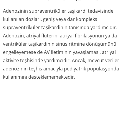
Adenozinin supraventriküler taşikardi tedavisinde
kullanılan dozları, geniş veya dar kompleks
supraventriküler taşikardinin tanısında yardımcıdır.
Adenozin, atriyal fluterin, atriyal fibrilasyonun ya da
ventriküler taşikardinin sinüs ritmine dönüşümünü
engelleyemese de AV iletiminin yavaşlaması, atriyal
aktivite teşhisinde yardımcıdır. Ancak, mevcut veriler
adenozinin teşhis amacıyla pediyatrik popülasyonda
kullanımını desteklememektedir.
5.2. farmakokinetik özellikler
Adenozinin klasik ADME protokolü ile çalışılması
mümkün değildir.