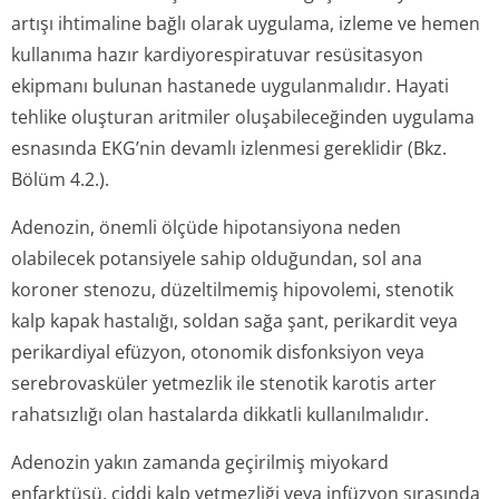
artışı ihtimaline bağlı olarak uygulama, izleme ve hemen
kullanıma hazır kardiyorespiratuvar resüsitasyon
ekipmanı bulunan hastanede uygulanmalıdır. Hayati
tehlike oluşturan aritmiler oluşabileceğinden uygulama
esnasında EKG’nin devamlı izlenmesi gereklidir (Bkz.
Bölüm 4.2.).
Adenozin, önemli ölçüde hipotansiyona neden
olabilecek potansiyele sahip olduğundan, sol ana
koroner stenozu, düzeltilmemiş hipovolemi, stenotik
kalp kapak hastalığı, soldan sağa şant, perikardit veya
perikardiyal efüzyon, otonomik disfonksiyon veya
serebrovasküler yetmezlik ile stenotik karotis arter
rahatsızlığı olan hastalarda dikkatli kullanılmalıdır.
Adenozin yakın zamanda geçirilmiş miyokard
enfarktüsü, ciddi kalp yetmezliği veya infüzyon sırasında