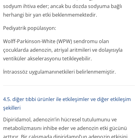
sodyum ihtiva eder; ancak bu dozda sodyuma bağlı
herhangi bir yan etki beklenmemektedir.
Pediyatrik popülasyon:
Wolff-Parkinson-White (WPW) sendromu olan
çocuklarda adenozin, atriyal aritmileri ve dolayısıyla
ventiküler akselerasyonu tetikleyebilir.
İntraossöz uygulamanınetkileri belirlenmemiştir.
4.5. diğer tıbbi ürünler ile etkileşimler ve diğer etkileşim
şekilleri
Dipiridamol, adenozin’in hücresel tutulumunu ve
metabolizmasını inhibe eder ve adenozin etki gücünü
arttırır. Bir çalışmada dipiridamol’un adenozin etkisini