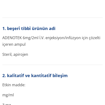
1. beşeri̇ tibbi̇ ürünün adi
ADENOTEK 6mg/2ml İ.V. enjeksiyon/infüzyon için çözelti
içeren ampul
Steril, apirojen
2. kali̇tati̇f ve kanti̇tati̇f bi̇leşi̇m
Etkin madde:
mg/ml