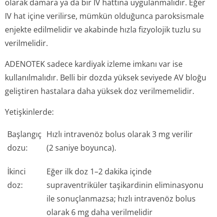
olarak damara ya da bir IV hattına uygulanmalıdır. Eğer
IV hat içine verilirse, mümkün olduğunca paroksismale
enjekte edilmelidir ve akabinde hızla fizyolojik tuzlu su
verilmelidir.
ADENOTEK sadece kardiyak izleme imkanı var ise
kullanılmalıdır. Belli bir dozda yüksek seviyede AV bloğu
geliştiren hastalara daha yüksek doz verilmemelidir.
Yetişkinlerde:
Başlangıç
Hızlı intravenöz bolus olarak 3 mg verilir
dozu:
(2 saniye boyunca).
İkinci
Eğer ilk doz 1–2 dakika içinde
doz:
supraventriküler taşikardinin eliminasyonu
ile sonuçlanmazsa; hızlı intravenöz bolus
olarak 6 mg daha verilmelidir