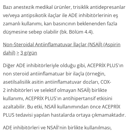
Bazı anestezik medikal ürünler, trisiklik antidepresanlar
ve/veya antipsikotik ilaçlar ile ADE inhibitörlerinin eş
zamanlı kullanımı, kan basıncının beklenenden fazla
düşmesine sebep olabilir (bk. Bölüm 4.4).
Non-Steroidal Antiinflamatuvar İlaçlar (NSAİİ) (Aspirin
dahil)
>
3 g/gün
Diğer ADE inhibitörleriyle olduğu gibi, ACEPRİX PLUS'ın
non steroid antiinflamatuar bir ilaçla (örneğin,
asetilsalisilik asitin antiinflamatuvar dozları, COX-
2 inhibitörleri ve selektif olmayan NSAİİ) birlikte
kullanımı, ACEPRİX PLUS'ın antihipertansif etkisini
azaltabilir. Bu etki, NSAİİ kullanımından önce ACEPRİX
PLUS tedavisi yapılan hastalarda ortaya çıkmamaktadır.
ADE inhibitörleri ve NSAİİ'nin birlikte kullanılması,