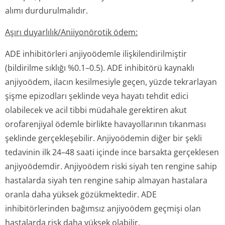
alımı durdurulmalıdır.
Aşırı duyarlılık/Ani­iyonörotik ödem:
ADE inhibitörleri anjiyoödemle ilişkilendiril­miştir
(bildirilme sıklığı %0.1–0.5). ADE inhibitörü kaynaklı
anjiyoödem, ilacın kesilmesiyle geçen, yüzde tekrarlayan
şişme epizodları şeklinde veya hayatı tehdit edici
olabilecek ve acil tibbi müdahale gerektiren akut
orofarenjiyal ödemle birlikte havayollarının tıkanması
şeklinde gerçekleşebilir. Anjiyoödemin diğer bir şekli
tedavinin ilk 24–48 saati içinde ince barsakta gerçeklesen
anjiyoödemdir. Anjiyoödem riski siyah ten rengine sahip
hastalarda siyah ten rengine sahip almayan hastalara
oranla daha yüksek gözükmektedir. ADE
inhibitörlerinden bağımsız anjiyoödem geçmişi olan
hastalarda risk daha yüksek olabilir.