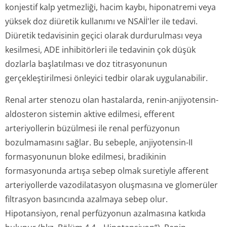
konjestif kalp yetmezliği, hacim kaybı, hiponatremi veya
yüksek doz diüretik kullanımı ve NSAİİ'ler ile tedavi.
Diüretik tedavisinin geçici olarak durdurulması veya
kesilmesi, ADE inhibitörleri ile tedavinin çok düşük
dozlarla başlatılması ve doz titrasyonunun
gerçekleştirilmesi önleyici tedbir olarak uygulanabilir.
Renal arter stenozu olan hastalarda, renin-anjiyotensin-
aldosteron sistemin aktive edilmesi, efferent
arteriyollerin büzülmesi ile renal perfüzyonun
bozulmamasını sağlar. Bu sebeple, anjiyotensin-II
formasyonunun bloke edilmesi, bradikinin
formasyonunda artışa sebep olmak suretiyle afferent
arteriyollerde vazodilatasyon oluşmasına ve glomerüler
filtrasyon basıncında azalmaya sebep olur.
Hipotansiyon, renal perfüzyonun azalmasına katkıda