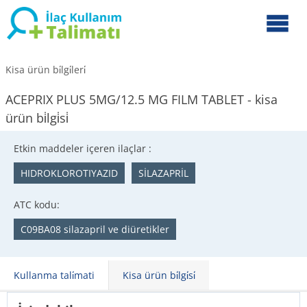
Kisa ürün bi̇lgi̇leri̇
ACEPRIX PLUS 5MG/12.5 MG FILM TABLET - kisa
ürün bi̇lgi̇si̇
Etkin maddeler içeren ilaçlar :
HIDROKLOROTIYAZID
SİLAZAPRİL
ATC kodu:
C09BA08 silazapril ve diüretikler
Kullanma tali̇mati
Kisa ürün bi̇lgi̇si̇