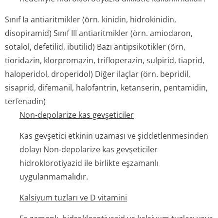
Sınıf Ia antiaritmikler (örn. kinidin, hidrokinidin,
disopiramid) Sınıf III antiaritmikler (örn. amiodaron,
sotalol, defetilid, ibutilid) Bazı antipsikotikler (örn,
tioridazin, klorpromazin, trifloperazin, sulpirid, tiaprid,
haloperidol, droperidol) Diğer ilaçlar (örn. bepridil,
sisaprid, difemanil, halofantrin, ketanserin, pentamidin,
terfenadin)
Non-depolarize kas gevşeticiler
Kas gevşetici etkinin uzaması ve şiddetlenmesinden
dolayı Non-depolarize kas gevşeticiler
hidroklorotiyazid ile birlikte eşzamanlı
uygulanmamalıdır.
Kalsiyum tuzları ve D vitamini