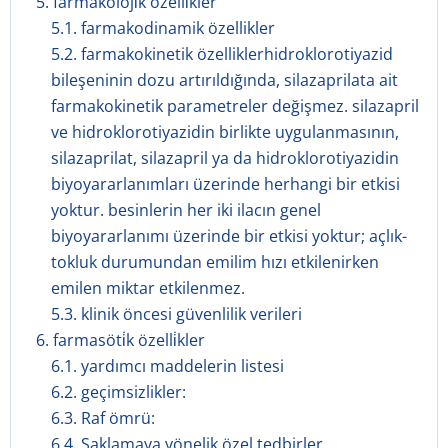
5. farmakoloji̇k özelli̇kler
5.1. farmakodinamik özellikler
5.2. farmakokinetik özelliklerhidroklorotiyazid
bileşeninin dozu artırıldığında, silazaprilata ait
farmakokinetik parametreler değişmez. silazapril
ve hidroklorotiyazidin birlikte uygulanmasının,
silazaprilat, silazapril ya da hidroklorotiyazidin
biyoyararlanımları üzerinde herhangi bir etkisi
yoktur. besinlerin her iki ilacın genel
biyoyararlanımı üzerinde bir etkisi yoktur; açlık-
tokluk durumundan emilim hızı etkilenirken
emilen miktar etkilenmez.
5.3. klinik öncesi güvenlilik verileri
6. farmasöti̇k özelli̇kler
6.1. yardımcı maddelerin listesi
6.2. geçimsizlikler:
6.3. Raf ömrü:
6.4. Saklamaya yönelik özel tedbirler