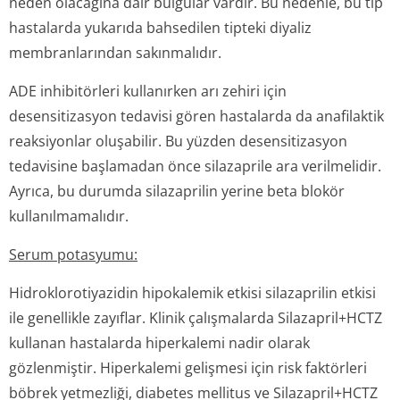
neden olacağına dair bulgular vardır. Bu nedenle, bu tip
hastalarda yukarıda bahsedilen tipteki diyaliz
membranlarından sakınmalıdır.
ADE inhibitörleri kullanırken arı zehiri için
desensitizasyon tedavisi gören hastalarda da anafilaktik
reaksiyonlar oluşabilir. Bu yüzden desensitizasyon
tedavisine başlamadan önce silazaprile ara verilmelidir.
Ayrıca, bu durumda silazaprilin yerine beta blokör
kullanılmamalıdır.
Serum potasyumu:
Hidroklorotiyazidin hipokalemik etkisi silazaprilin etkisi
ile genellikle zayıflar. Klinik çalışmalarda Silazapril+HCTZ
kullanan hastalarda hiperkalemi nadir olarak
gözlenmiştir. Hiperkalemi gelişmesi için risk faktörleri
böbrek yetmezliği, diabetes mellitus ve Silazapril+HCTZ