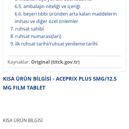
6.5. ambalajın niteliği ve içeriği
6.6. beşeri tıbbi üründen arta kalan maddelerin
imhası ve diğer özel önlemler
7. ruhsat sahi̇bi̇
8. ruhsat numarasi(lari)
9. i̇lk ruhsat tari̇hi̇/ruhsat yeni̇leme tari̇hi̇
Kaynaklar:
Original (titck.gov.tr)
KISA ÜRÜN BİLGİSİ - ACEPRIX PLUS 5MG/12.5
MG FILM TABLET
KISA ÜRÜN BİLGİSİ