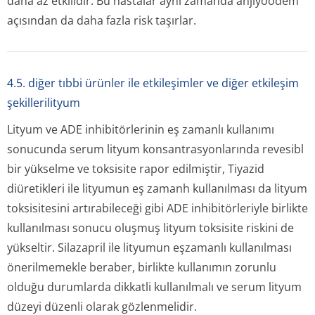
daha az etkilidir. Bu hastalar aynı zamanda anjiyoödem
açısından da daha fazla risk taşırlar.
4.5. diğer tıbbi ürünler ile etkileşimler ve diğer etkileşim
şekillerilityum
Lityum ve ADE inhibitörlerinin eş zamanlı kullanımı
sonucunda serum lityum konsantrasyon­larında revesibl
bir yükselme ve toksisite rapor edilmiştir, Tiyazid
diüretikleri ile lityumun eş zamanh kullanılması da lityum
toksisitesini artırabileceği gibi ADE inhibitörleriyle birlikte
kullanılması sonucu oluşmuş lityum toksisite riskini de
yükseltir. Silazapril ile lityumun eşzamanlı kullanılması
önerilmemekle beraber, birlikte kullanımın zorunlu
olduğu durumlarda dikkatli kullanılmalı ve serum lityum
düzeyi düzenli olarak gözlenmelidir.