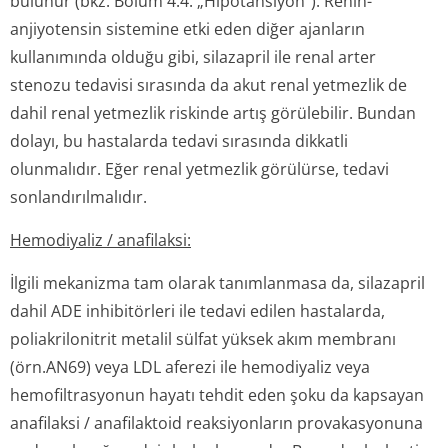
bulunur (bkz. Bölüm 4.4. „Hipotansiyon“). Renin-
anjiyotensin sistemine etki eden diğer ajanların
kullanımında olduğu gibi, silazapril ile renal arter
stenozu tedavisi sırasında da akut renal yetmezlik de
dahil renal yetmezlik riskinde artış görülebilir. Bundan
dolayı, bu hastalarda tedavi sırasında dikkatli
olunmalıdır. Eğer renal yetmezlik görülürse, tedavi
sonlandırılmalıdır.
Hemodiyaliz / anafilaksi:
İlgili mekanizma tam olarak tanımlanmasa da, silazapril
dahil ADE inhibitörleri ile tedavi edilen hastalarda,
poliakrilonitrit metalil sülfat yüksek akım membranı
(örn.AN69) veya LDL aferezi ile hemodiyaliz veya
hemofiltrasyonun hayatı tehdit eden şoku da kapsayan
anafilaksi / anafilaktoid reaksiyonların provakasyonuna