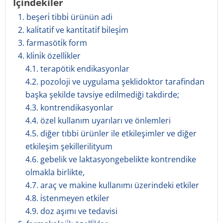
İçindekiler
1. beşeri̇ tibbi̇ ürünün adi
2. kali̇tati̇f ve kanti̇tati̇f bi̇leşi̇m
3. farmasöti̇k form
4. kli̇ni̇k özelli̇kler
4.1. terapötik endikasyonlar
4.2. pozoloji ve uygulama şeklidoktor tarafindan
başka şekilde tavsiye edilmediği takdirde;
4.3. kontrendikasyonlar
4.4. özel kullanım uyarıları ve önlemleri
4.5. diğer tıbbi ürünler ile etkileşimler ve diğer
etkileşim şekillerilityum
4.6. gebelik ve laktasyongebelikte kontrendike
olmakla birlikte,
4.7. araç ve makine kullanımı üzerindeki etkiler
4.8. i̇stenmeyen etkiler
4.9. doz aşımı ve tedavisi