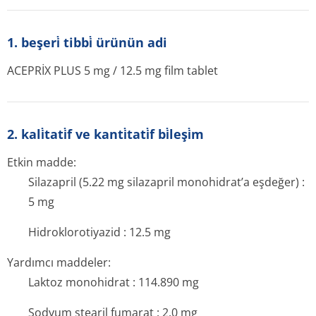
1. beşeri̇ tibbi̇ ürünün adi
ACEPRİX
PLUS 5 mg / 12.5 mg film tablet
2. kali̇tati̇f ve kanti̇tati̇f bi̇leşi̇m
Etkin madde:
Silazapril (5.22 mg silazapril monohidrat’a eşdeğer) :
5 mg
Hidroklorotiyazid : 12.5 mg
Yardımcı maddeler:
Laktoz monohidrat : 114.890 mg
Sodyum stearil fumarat : 2.0 mg