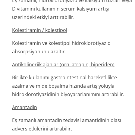
Eş zamanlı, hidroklorotiyazid ve kalsiyum tuzları veya
D vitamini kullanımın serum kalsiyum artışı
üzerindeki etkiyi arttırabilir.
Kolestiramin / kolestipol
Kolestiramin ve kolestipol hidroklorotiyazid
absorpsiyonunu azaltır.
Antikolineriik ajanlar (örn. atropin, biperiden)
Birlikte kullanımı gastrointestinal hareketlilikte
azalma ve mide boşalma hızında artış yoluyla
hidroklorotiy­azidinin biyoyararlanımını artırabilir.
Amantadin
Eş zamanlı amantadin tedavisi amantidinin olası
advers etkilerini artırabilir.