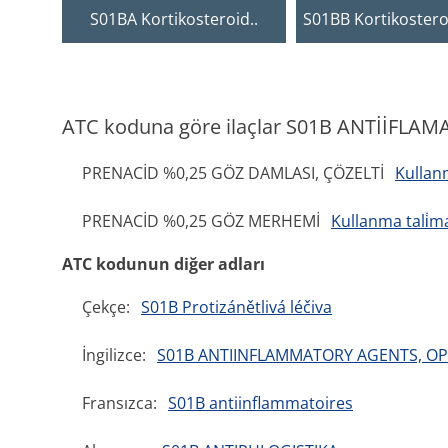
S01BA Kortikosteroid..
S01BB Kortikosteroi
ATC koduna göre ilaçlar S01B ANTİİFL
PRENACİD %0,25 GÖZ DAMLASI, ÇÖZELTİ
Kullanm
PRENACİD %0,25 GÖZ MERHEMİ
Kullanma tali̇m
ATC kodunun diğer adları
Çekçe:
S01B Protizánětlivá léčiva
İngilizce:
S01B ANTIINFLAMMATORY AGENTS, 
Fransızca:
S01B antiinflammatoires