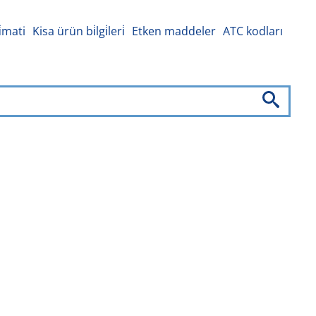
i̇mati
Kisa ürün bi̇lgi̇leri̇
Etken maddeler
ATC kodları