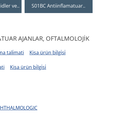
dler ve..
S01BC Antiinflamatuar..
AMATUAR AJANLAR, OFTALMOLOJİK
a tali̇mati
Kisa ürün bi̇lgi̇si̇
ati
Kisa ürün bi̇lgi̇si̇
OPHTHALMOLOGIC