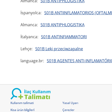
Almanca:
S01B ANTIPHLOGISTIKA
İspanyolca:
S01B ANTIINFLAMATORIOS (OFTALM
Almanca:
S01B ANTIPHLOGISTIKA
İtalyanca:
S01B ANTINFIAMMATORI
Lehçe:
S01B Leki przeciwzapalne
language.br:
S01B AGENTES ANTI-INFLAMATÓRI
Kullanım tali̇mati
Yasal Uyarı
Kisa ürün bi̇lgi̇leri̇
Çerezler