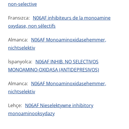
non-selective
Fransızca:
N06AF inhibiteurs de la monoamine
oxydase, non sélectifs
Almanca:
N06AF Monoaminoxidasehemmer,
nichtselektiv
İspanyolca:
N06AF INHIB. NO SELECTIVOS
MONOAMINO-OXIDASA (ANTIDEPRESIVOS)
Almanca:
N06AF Monoaminoxidasehemmer,
nichtselektiv
Lehçe:
N06AF Nieselektywne inhibitory
monoaminooksydazy