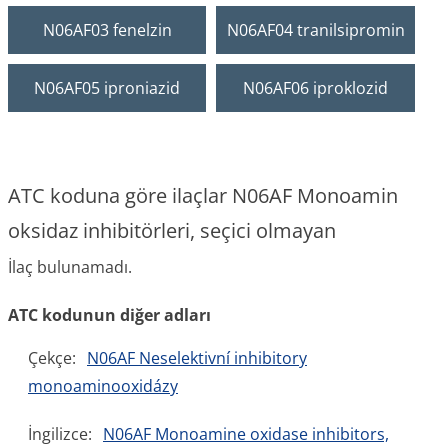
N06AF03 fenelzin
N06AF04 tranilsipromin
N06AF05 iproniazid
N06AF06 iproklozid
ATC koduna göre ilaçlar N06AF Monoamin
oksidaz inhibitörleri, seçici olmayan
İlaç bulunamadı.
ATC kodunun diğer adları
Çekçe:
N06AF Neselektivní inhibitory
monoaminooxidázy
İngilizce:
N06AF Monoamine oxidase inhibitors,