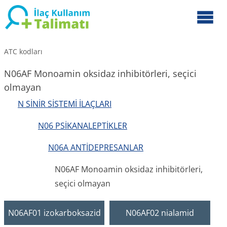
ATC kodları
N06AF Monoamin oksidaz inhibitörleri, seçici
olmayan
N SİNİR SİSTEMİ İLAÇLARI
N06 PSİKANALEPTİKLER
N06A ANTİDEPRESANLAR
N06AF Monoamin oksidaz inhibitörleri,
seçici olmayan
N06AF01 izokarboksazid
N06AF02 nialamid