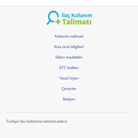
Kullanım tali̇mati
Kisa ürün bi̇lgi̇leri̇
Etken maddeler
ATC kodları
Yasal Uyarı
Çerezler
İletişim
Türkiye ilac-kullanma-talimat.web.tr