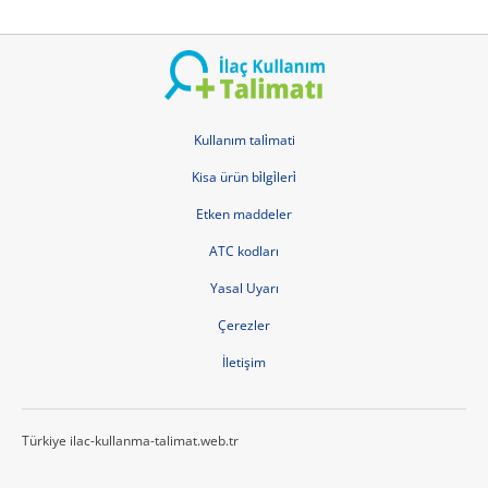
Kullanım tali̇mati
Kisa ürün bi̇lgi̇leri̇
Etken maddeler
ATC kodları
Yasal Uyarı
Çerezler
İletişim
Türkiye ilac-kullanma-talimat.web.tr